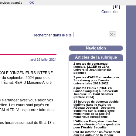
services adaptés
OK
[
fr
]
Connexion
Rechercher dans le site
Navigation
Articles de la rubrique
mardi 16 juillet 2024
2 postes de contractuel
(anglais,
LLCER
et
LEA
),
université Jean Monet (St-
COLE
D’
ING
É
NIEURS
INTERNE
Etienne)
tir du septembre 2024 pour des
2 postes d’
ATER
en arabe pour
Strasbourg pour l’année
 l’Échat,
RER
D Maisons-Alfort-
universitaire 2021-2022
3 postes
PRAG
/
PRCE
en
Lansad (anglais) à l’Université
Toulouse
III
- Paul Sabatier
(rentrée 2024)
de s’arranger avec vous selon vos
14 bourses de doctorat double
etien. Les cours sont payés en
diplôme dans le cadre du
Réseau Doctoral - Doctorats
CM
et
TD
. Vous pourrez faire des
conjoints sur la conscience
multilingue de la Société
numérique européenne
L’Alliance Française cherche
es horaires sont soit de 9h à 13h,
son/sa directeur/trice général/e
pour l’Arabie Saoudite
L’
AFDA
informe : un évènement
cinéma autour de la langue