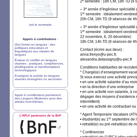
e
2
semestre : 18h
CM
, 18h
TD
(9 
e
–
3
année d’Ingénieur spécialité g
er
1
semestre : idéalement vendredi 
20h
CM
, 16h
TD
(9 séances de 4h
voir le sommaire
e
–
3
année d’Ingénieur spécialité 
er
1
semestre : idéalement vendredi
22 novembre, 6, 20 décembre)
Appels à contributions :
18h
CM
, 14h
TD
(8 séances de 4
(Se) former en langues : des
politiques éducatives et
Contact (écrire aux deux) :
linguistiques aux classes de
anna.frenyo@u-pec.fr,
langues
alexandra.detassigny@u-pec.fr
Évaluer et certifier en langues
vivantes : pratiques, compétences,
plurilinguisme et transformations
Conditions habituelles de recrutem
technologiques
* Chargé(e) d’enseignement vacat
Enseigner la poésie en langues
Si vous exercez une activité princip
vivantes étrangères ou secondes
• en une activité salariée d’au mo
• en la direction d’une entreprise
• en une activité non salariée, à c
Appel à contributions permanent
dégager des moyens d’existence ré
des
Langues Modernes
pour des
intermittent)
articles hors-thèmes
.
• en une activité de contractuel ou 
* Agent Temporaire Vacataire (
AT
L’
APLV
partenaire de la BnF
er
• étudiant(e) au 1
septembre de l’
• retraité(e) ou pré-retraité(e) de 
* Conférencier