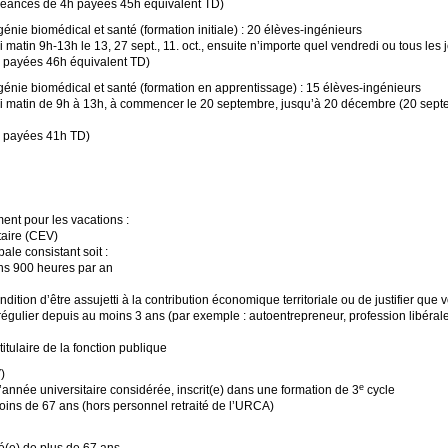
séances de 4h payées 45h équivalent
TD
)
énie biomédical et santé (formation initiale) : 20 élèves-ingénieurs
matin 9h-13h le 13, 27 sept., 11. oct., ensuite n’importe quel vendredi ou tous les
 payées 46h équivalent
TD
)
génie biomédical et santé (formation en apprentissage) : 15 élèves-ingénieurs
 matin de 9h à 13h, à commencer le 20 septembre, jusqu’à 20 décembre (20 septem
h payées 41h
TD
)
ent pour les vacations :
aire (
CEV
)
ale consistant soit :
ins 900 heures par an
ondition d’être assujetti à la contribution économique territoriale ou de justifier qu
gulier depuis au moins 3 ans (par exemple : autoentrepreneur, profession libérale,
titulaire de la fonction publique
V
)
e
année universitaire considérée, inscrit(e) dans une formation de 3
cycle
moins de 67 ans (hors personnel retraité de l’
URCA
)