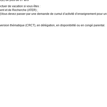
té(e) de plus de 67 ans
ctuer de vacation si vous êtes :
ent et de Recherche (
ATER
)
;
(Vous devez passer par une demande de cumul d’activité d’enseignement pour u
version thématique (
CRCT
), en délégation, en disponibilité ou en congé parental.