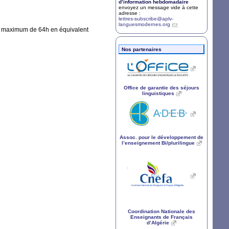
d’information hebdomadaire
envoyez un message vide à cette
adresse :
lettres-subscribe@aplv-
languesmodernes.org
n maximum de 64h en équivalent
Nos partenaires
Office de garantie des séjours
linguistiques
Assoc. pour le développement de
l’enseignement Bi/plurilingue
Coordination Nationale des
Enseignants de Français
d’Algérie