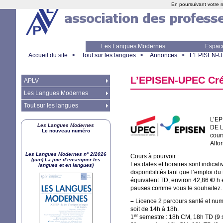
En poursuivant votre n
Les Langues Modernes
Espac
Accueil du site
>
Tout sur les langues
>
Annonces
>
L’
EPISEN
-
U
L’
EPISEN
-
UPEC
Cré
APLV
Les Langues Modernes
Tout sur les langues
L’
EP
Les Langues Modernes
DE
L
Le nouveau numéro
cour
Alfor
Les Langues Modernes n° 2/2026
Cours à pourvoir :
(juin) La joie d’enseigner les
Les dates et horaires sont indicat
langues et en langues)
disponibilités tant que l’emploi d
équivalent
TD
, environ 42,86 €/ h
pauses comme vous le souhaitez. L
–
Licence 2 parcours santé et numér
soit de 14h à 18h.
er
1
semestre : 18h
CM
, 18h
TD
(9 