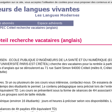
avigation sur ce site, vous acceptez l'utilisation de cookies pour vous proposer des contenus et 
e abonnés
Espace adhérents
PEC
Créteil recherche vacataires (anglais)
teil recherche vacataires (anglais)
ISEN
-
ECOLE
PUBLIQUE
D’
ING
É
NIEURS
DE
LA
SANT
É
ET
DU
NUM
É
RIQUE
(
E
’
UNIVERSIT
É
PARIS
-
EST
CR
É
TEIL
) cherche des vacataires pour la rentrée à par
s d’anglais qui se dérouleront au 71 rue Saint Simon 94000 Créteil (métro 8, Créteil
tville)
ives. Si un ou plusieurs de ces cours vous intéresse, contactez-nous. On essaiera 
u temps des étudiants le permet. Le contenu pédagogique sera précisé lors de l’entr
 équivalent
TD
. Les cours se présentent sous la forme de séances de 4H associant
es groupes sont de taille réduite.
ique (environ 16 étudiants) : jours et heures à préciser selon vos disponibilités. L
séances de 4h payées 45h équivalent
TD
)