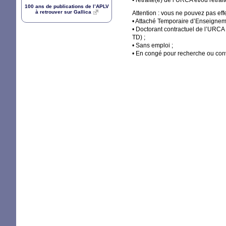
• retraité(e) de l’
URCA
et/ou retrai
100 ans de publications de l’
APLV
à retrouver sur Gallica
Attention : vous ne pouvez pas effe
• Attaché Temporaire d’Enseignem
• Doctorant contractuel de l’
URCA
TD
)
;
• Sans emploi
;
• En congé pour recherche ou con