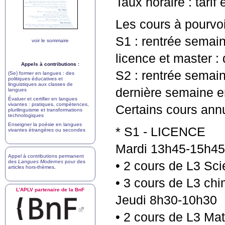
Taux horaire : tarif
Les cours à pourvoi
S1 : rentrée semai
voir le sommaire
licence et master 
Appels à contributions :
S2 : rentrée semain
(Se) former en langues : des
politiques éducatives et
linguistiques aux classes de
dernière semaine e
langues
Évaluer et certifier en langues
vivantes : pratiques, compétences,
Certains cours annu
plurilinguisme et transformations
technologiques
Enseigner la poésie en langues
* S1 -
LICENCE
vivantes étrangères ou secondes
Mardi 13h45-15h45
Appel à contributions permanent
des
Langues Modernes
pour des
• 2 cours de L3 Sci
articles hors-thèmes
.
• 3 cours de L3 chi
L’
APLV
partenaire de la BnF
Jeudi 8h30-10h30
• 2 cours de L3 Ma