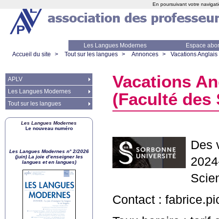
En poursuivant votre navigati
Les Langues Modernes
Espace abo
Accueil du site
>
Tout sur les langues
>
Annonces
>
Vacations Anglais
Vacations An
APLV
Les Langues Modernes
(Faculté des 
Tout sur les langues
Les Langues Modernes
Le nouveau numéro
Des 
Les Langues Modernes n° 2/2026
(juin) La joie d’enseigner les
2024
langues et en langues)
Scien
Contact : fabrice.