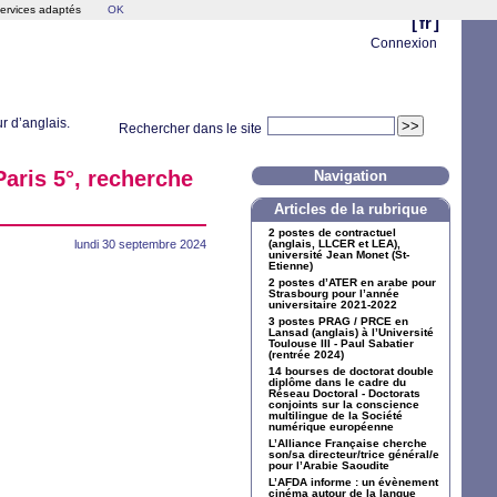
services adaptés
OK
[
fr
]
Connexion
r d’anglais.
Rechercher dans le site
Paris 5°, recherche
Navigation
Articles de la rubrique
2 postes de contractuel
lundi 30 septembre 2024
(anglais,
LLCER
et
LEA
),
université Jean Monet (St-
Etienne)
2 postes d’
ATER
en arabe pour
Strasbourg pour l’année
universitaire 2021-2022
3 postes
PRAG
/
PRCE
en
Lansad (anglais) à l’Université
Toulouse
III
- Paul Sabatier
(rentrée 2024)
14 bourses de doctorat double
diplôme dans le cadre du
Réseau Doctoral - Doctorats
conjoints sur la conscience
multilingue de la Société
numérique européenne
L’Alliance Française cherche
son/sa directeur/trice général/e
pour l’Arabie Saoudite
L’
AFDA
informe : un évènement
cinéma autour de la langue