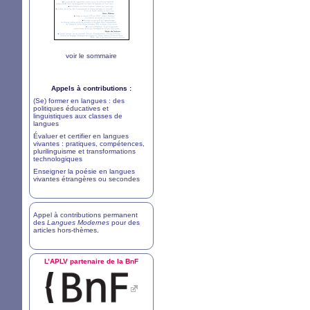
voir le sommaire
Appels à contributions :
(Se) former en langues : des
politiques éducatives et
linguistiques aux classes de
langues
Évaluer et certifier en langues
vivantes : pratiques, compétences,
plurilinguisme et transformations
technologiques
Enseigner la poésie en langues
vivantes étrangères ou secondes
Appel à contributions permanent
des
Langues Modernes
pour des
articles hors-thèmes
.
L’
APLV
partenaire de la BnF