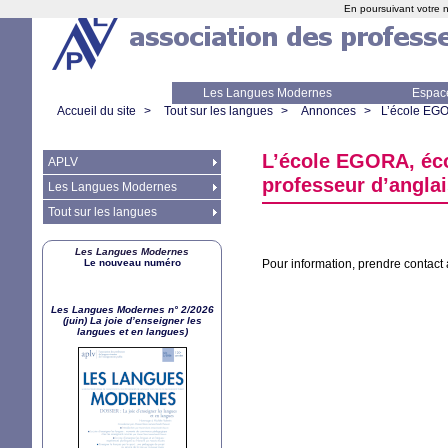
En poursuivant votre n
Les Langues Modernes
Espac
Accueil du site
>
Tout sur les langues
>
Annonces
>
L’école
EG
L’école
EGORA
, éc
APLV
professeur d’anglai
Les Langues Modernes
Tout sur les langues
Les Langues Modernes
Le nouveau numéro
Pour information, prendre contact
Les Langues Modernes n° 2/2026
(juin) La joie d’enseigner les
langues et en langues)