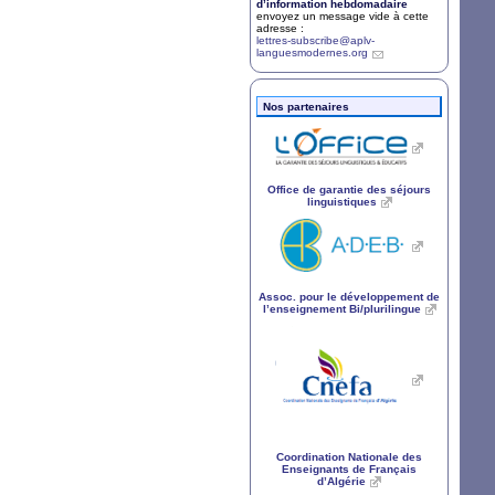
d’information hebdomadaire
envoyez un message vide à cette
adresse :
lettres-subscribe@aplv-
languesmodernes.org
Nos partenaires
Office de garantie des séjours
linguistiques
Assoc. pour le développement de
l’enseignement Bi/plurilingue
Coordination Nationale des
Enseignants de Français
d’Algérie