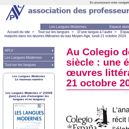
En poursuivant votre navigati
Les Langues Modernes
Espace abo
Accueil du site
>
Tout sur les langues
>
D’une langue à l’autre
>
Espa
malpolis dans les œuvres littéraires du bas Moyen-Age, lundi 21 octobre 2024
Au Colegio de
APLV
Les Langues Modernes
siècle : une 
Tout sur les langues
œuvres litté
Les Langues Modernes
21 octobre 2
Le nouveau numéro
Les Langues Modernes n° 2/2026
(juin) La joie d’enseigner les
langues et en langues)
L’ana
récit