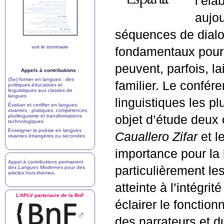
l’éla
aujou
séquences de dialo
voir le sommaire
fondamentaux pour 
peuvent, parfois, l
Appels à contributions :
(Se) former en langues : des
familier. Le confér
politiques éducatives et
linguistiques aux classes de
langues
linguistiques les p
Évaluer et certifier en langues
vivantes : pratiques, compétences,
plurilinguisme et transformations
objet d’étude deux 
technologiques
Enseigner la poésie en langues
Cauallero Zifar
et l
vivantes étrangères ou secondes
importance pour la l
Appel à contributions permanent
particulièrement le
des
Langues Modernes
pour des
articles hors-thèmes
.
atteinte à l’intégrit
L’
APLV
partenaire de la BnF
éclairer le fonctio
des narrateurs et 