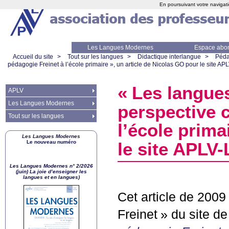
En poursuivant votre navigati
Les Langues Modernes
Espace abo
Accueil du site
>
Tout sur les langues
>
Didactique interlangue
>
Péda
pédagogie Freinet à l’école primaire
», un article de Nicolas
GO
pour le site
APL
«
Les langue
APLV
Les Langues Modernes
perspective 
Tout sur les langues
l’école prima
Les Langues Modernes
Le nouveau numéro
le site
APLV
-
Les Langues Modernes n° 2/2026
(juin) La joie d’enseigner les
langues et en langues)
Cet article de 2009
Freinet
» du site de 