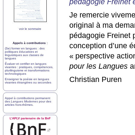
pédagogie Freinet 
Je remercie viveme
original à ma demand
voir le sommaire
pédagogie Freinet p
Appels à contributions :
conception d’une é
(Se) former en langues : des
politiques éducatives et
«
perspective actio
linguistiques aux classes de
langues
Évaluer et certifier en langues
pour les Langues
am
vivantes : pratiques, compétences,
plurilinguisme et transformations
technologiques
Christian Puren
Enseigner la poésie en langues
vivantes étrangères ou secondes
Appel à contributions permanent
des
Langues Modernes
pour des
articles hors-thèmes
.
L’
APLV
partenaire de la BnF