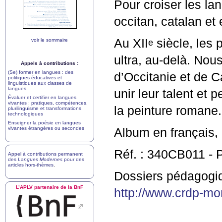
Pour croiser les lan
occitan, catalan et
Au
XII
siècle, les p
e
voir le sommaire
ultra, au-delà. No
Appels à contributions :
(Se) former en langues : des
d’Occitanie et de C
politiques éducatives et
linguistiques aux classes de
langues
unir leur talent et
Évaluer et certifier en langues
vivantes : pratiques, compétences,
la peinture romane.
plurilinguisme et transformations
technologiques
Enseigner la poésie en langues
vivantes étrangères ou secondes
Album en français, 
Réf. :
340CB011
- P
Appel à contributions permanent
des
Langues Modernes
pour des
articles hors-thèmes
.
Dossiers pédagog
L’
APLV
partenaire de la BnF
http://www.crdp-mont