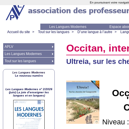
En poursuivant votre navigati
Les Langues Modernes
Espace abo
Accueil du site
>
Tout sur les langues
>
D’une langue à l’autre
>
Lang
Occitan, inte
APLV
Les Langues Modernes
Ultreia, sur les 
Tout sur les langues
Les Langues Modernes
Le nouveau numéro
Les Langues Modernes n° 2/2026
Occ
(juin) La joie d’enseigner les
langues et en langues)
Niveau 