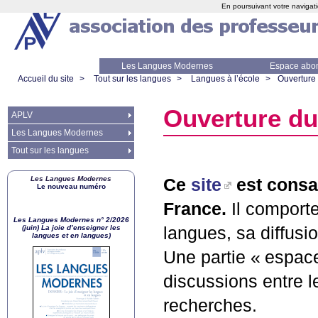
En poursuivant votre navigati
Les Langues Modernes
Espace abo
Accueil du site
>
Tout sur les langues
>
Langues à l’école
>
Ouverture 
Ouverture du
APLV
Les Langues Modernes
Tout sur les langues
Les Langues Modernes
Ce
site
est consa
Le nouveau numéro
France.
Il comporte
Les Langues Modernes n° 2/2026
(juin) La joie d’enseigner les
langues, sa diffusi
langues et en langues)
Une partie «
espac
discussions entre 
recherches.