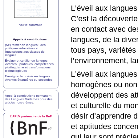
L’éveil aux langues
C’est la découverte
voir le sommaire
en contact avec des
langues, de la dive
Appels à contributions :
(Se) former en langues : des
tous pays, variétés
politiques éducatives et
linguistiques aux classes de
langues
l’environnement, l
Évaluer et certifier en langues
vivantes : pratiques, compétences,
plurilinguisme et transformations
technologiques
L’éveil aux langues
Enseigner la poésie en langues
vivantes étrangères ou secondes
homogènes ou non, 
développent des atti
Appel à contributions permanent
des
Langues Modernes
pour des
articles hors-thèmes
.
et culturelle du mo
désir d’apprendre 
L’
APLV
partenaire de la BnF
et aptitudes conce
qui leur sont préci