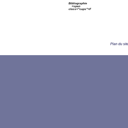
Bibliographie
<span
class="caps">F
Plan du sit