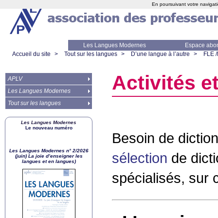
En poursuivant votre navigati
Les Langues Modernes
Espace abo
Accueil du site
>
Tout sur les langues
>
D’une langue à l’autre
>
FLE 
Activités e
APLV
Les Langues Modernes
Tout sur les langues
Les Langues Modernes
Le nouveau numéro
Besoin de diction
Les Langues Modernes n° 2/2026
sélection
de dicti
(juin) La joie d’enseigner les
langues et en langues)
spécialisés, sur c