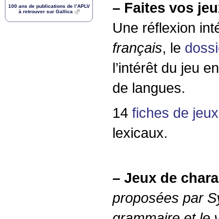
–
Faites vos je
100 ans de publications de l’
APLV
à retrouver sur Gallica
Une réflexion i
français
, le
dossi
l’intérêt du jeu 
de langues.
14
fiches de jeux
lexicaux.
–
Jeux de char
proposées par S
grammaire et le 