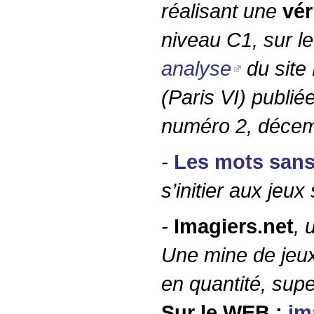
réalisant une
vér
niveau C1, sur le
analyse
du site
(Paris
VI
) publié
numéro 2, décem
-
Les mots sans
s’initier aux jeux
-
Imagiers.net
, 
Une mine de jeux,
en quantité, supe
Sur le
WEB
:
im