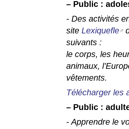
–
Public : adol
- Des activités e
site
Lexiquefle
d
suivants :
le corps, les heur
animaux, l’Europe
vêtements.
Télécharger les a
–
Public : adult
- Apprendre le v