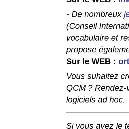
- De nombreux
j
(Conseil Internat
vocabulaire et re
propose égalemen
Sur le
WEB
:
or
Vous suhaitez cr
QCM
?
Rendez-v
logiciels
ad hoc
.
Si vous avez le t