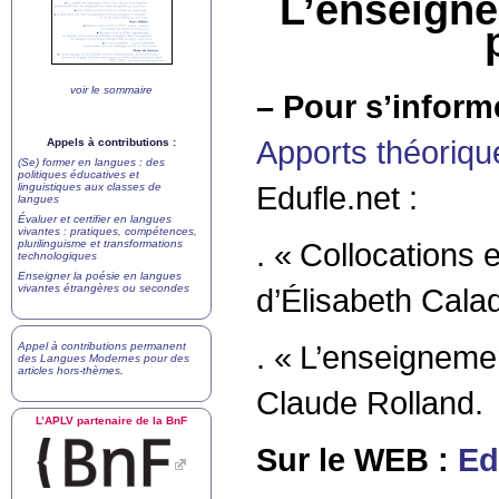
L’enseigne
voir le sommaire
–
Pour s’informe
Apports théoriqu
Appels à contributions :
(Se) former en langues : des
politiques éducatives et
Edufle.net :
linguistiques aux classes de
langues
Évaluer et certifier en langues
vivantes : pratiques, compétences,
. «
Collocations e
plurilinguisme et transformations
technologiques
Enseigner la poésie en langues
vivantes étrangères ou secondes
d’Élisabeth Cala
. «
L’enseignemen
Appel à contributions permanent
des
Langues Modernes
pour des
articles hors-thèmes
.
Claude Rolland.
L’
APLV
partenaire de la BnF
Sur le
WEB
:
Ed