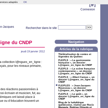
services adaptés
OK
[
fr
]
Connexion
an-Jacques
Rechercher dans le site
ligne du
CNDP
Navigation
Articles de la rubrique
jeudi 19 janvier 2012
Théâtralisation de contes et
légendes du Québec
FLE
/
FLS
: «
La gastronomie
la collection l@ngues_en_ligne :
française
», un dossier
L@ngues_en_ligne du
CNDP
ais, pour les niveaux primaire,
FLE
/
FLS
: «
La scène française
contemporaine
», un dossier
L@ngues_en_ligne du
CNDP
FLE
/
FLS
: «
Albert Camus
», un
dossier L@ngues_en_ligne du
CNDP
FLE
/
FLES
: «
Jean-Jacques
Rousseau
», un dossier
r des réactions passionnées à
L@ngues_en_ligne du
CNDP
si écrivain et musicien, fut, au-
FLE
/
FLS
: «
Le goût
», un
dossier L@ngues_en_ligne du
lémiques ont laissé place à
CNDP
ique ou d’éducation trouvent un
Blog de la ludothèque
québécoise, réalisé par Rocío
Munguía, Rodrigo Olmedo et