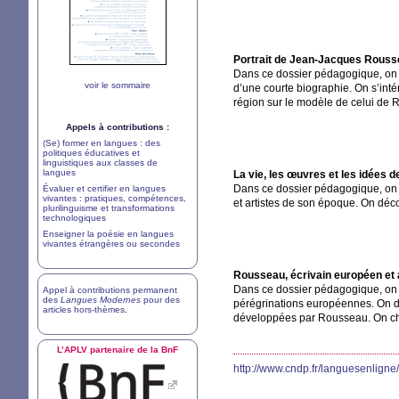
Portrait de Jean-Jacques Rous
Dans ce dossier pédagogique, on re
voir le sommaire
d’une courte biographie. On s’intér
région sur le modèle de celui de
Appels à contributions :
(Se) former en langues : des
politiques éducatives et
linguistiques aux classes de
langues
La vie, les œuvres et les idées
Dans ce dossier pédagogique, on s
Évaluer et certifier en langues
vivantes : pratiques, compétences,
et artistes de son époque. On décou
plurilinguisme et transformations
technologiques
Enseigner la poésie en langues
vivantes étrangères ou secondes
Rousseau, écrivain européen et 
Dans ce dossier pédagogique, on 
Appel à contributions permanent
des
Langues Modernes
pour des
pérégrinations européennes. On déc
articles hors-thèmes
.
développées par Rousseau. On chois
L’
APLV
partenaire de la BnF
http://www.cndp.fr/languesenligne/f