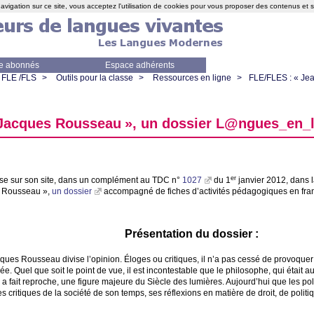
avigation sur ce site, vous acceptez l'utilisation de cookies pour vous proposer des contenus et 
e abonnés
Espace adhérents
FLE /FLS
>
Outils pour la classe
>
Ressources en ligne
>
FLE
/
FLES
: «
Je
Jacques Rousseau
», un dossier L@ngues_en_
er
e sur son site, dans un complément au
TDC
n°
1027
du 1
janvier 2012, dans 
 Rousseau
»,
un dossier
accompagné de fiches d’activités pédagogiques en franç
Présentation du dossier :
cques Rousseau divise l’opinion. Éloges ou critiques, il n’a pas cessé de provoque
e. Quel que soit le point de vue, il est incontestable que le philosophe, qui était aus
i a fait reproche, une figure majeure du Siècle des lumières. Aujourd’hui que les po
s critiques de la société de son temps, ses réflexions en matière de droit, de polit