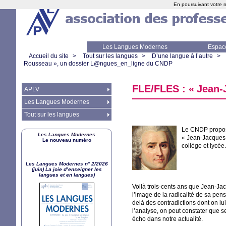
En poursuivant votre n
Les Langues Modernes
Espac
Accueil du site
>
Tout sur les langues
>
D’une langue à l’autre
>
Rousseau
», un dossier L@ngues_en_ligne du
CNDP
FLE
/
FLES
: «
Jean-
APLV
Les Langues Modernes
Tout sur les langues
Le
CNDP
propos
Les Langues Modernes
«
Jean-Jacques
Le nouveau numéro
collège et lycée.
Les Langues Modernes n° 2/2026
(juin) La joie d’enseigner les
langues et en langues)
Voilà trois-cents ans que Jean-Ja
l’image de la radicalité de sa pensé
delà des contradictions dont on lu
l’analyse, on peut constater que se
écho dans notre actualité.