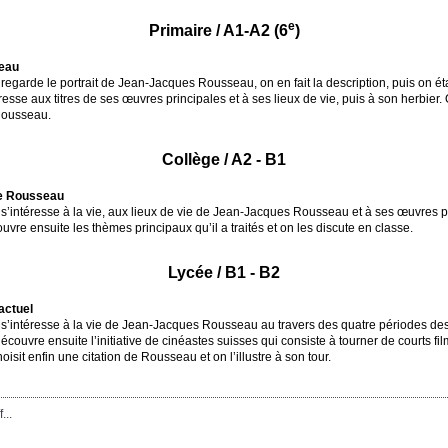
e
Primaire / A1-A2 (6
)
seau
garde le portrait de Jean-Jacques Rousseau, on en fait la description, puis on établ
esse aux titres de ses œuvres principales et à ses lieux de vie, puis à son herbier. 
 Rousseau.
Collège / A2 - B1
 de Rousseau
’intéresse à la vie, aux lieux de vie de Jean-Jacques Rousseau et à ses œuvres pr
vre ensuite les thèmes principaux qu’il a traités et on les discute en classe.
Lycée / B1 - B2
actuel
s’intéresse à la vie de Jean-Jacques Rousseau au travers des quatre périodes de
ouvre ensuite l’initiative de cinéastes suisses qui consiste à tourner de courts film
it enfin une citation de Rousseau et on l’illustre à son tour.
...