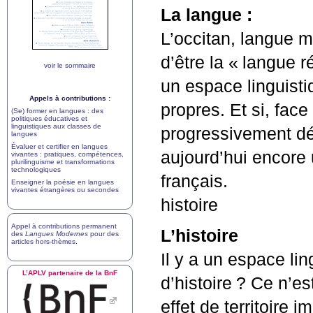
La langue :
L’occitan, langue m
d’être la «
langue r
voir le sommaire
un espace linguistiq
Appels à contributions :
propres. Et si, face 
(Se) former en langues : des
politiques éducatives et
linguistiques aux classes de
progressivement dé
langues
Évaluer et certifier en langues
aujourd’hui encore 
vivantes : pratiques, compétences,
plurilinguisme et transformations
technologiques
français.
Enseigner la poésie en langues
vivantes étrangères ou secondes
histoire
Appel à contributions permanent
L’histoire
des
Langues Modernes
pour des
articles hors-thèmes
.
Il y a un espace li
L’
APLV
partenaire de la BnF
d’histoire
? Ce n’es
effet de territoire 