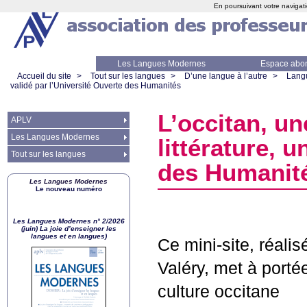
En poursuivant votre navigati
Les Langues Modernes
Espace abo
Accueil du site
>
Tout sur les langues
>
D’une langue à l’autre
>
Lang
validé par l’Université Ouverte des Humanités
L’occitan, un
APLV
Les Langues Modernes
littérature, u
Tout sur les langues
des Humanit
Les Langues Modernes
Le nouveau numéro
Les Langues Modernes n° 2/2026
(juin) La joie d’enseigner les
langues et en langues)
Ce mini-site, réali
Valéry, met à porté
culture occitane