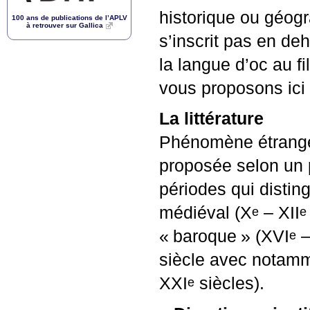
historique ou géogr
100 ans de publications de l’
APLV
à retrouver sur Gallica
s’inscrit pas en deh
la langue d’oc au fi
vous proposons ici 
La littérature
Phénomène étrange e
proposée selon un 
périodes qui distin
médiéval (X
–
XII
e
e
«
baroque
» (
XVI
e
siècle avec notamme
XXI
siècles).
e