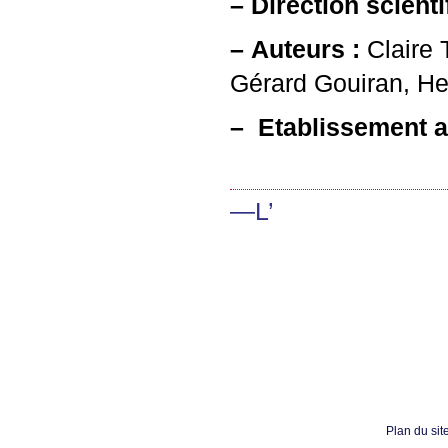
–
Direction scienti
–
Auteurs :
Claire 
Gérard Gouiran, Her
–
Etablissement a
—L’
Plan du sit