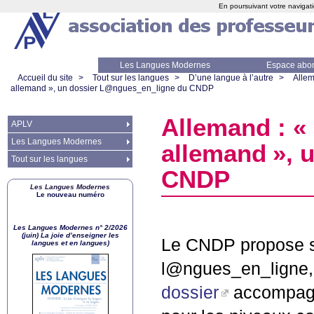
En poursuivant votre navigati
Les Langues Modernes
Espace abo
Accueil du site
>
Tout sur les langues
>
D’une langue à l’autre
>
Alle
allemand
», un dossier L@ngues_en_ligne du
CNDP
Allemand : «
APLV
Les Langues Modernes
allemand
», 
Tout sur les langues
CNDP
Les Langues Modernes
Le nouveau numéro
Les Langues Modernes n° 2/2026
(juin) La joie d’enseigner les
Le
CNDP
propose s
langues et en langues)
l@ngues_en_ligne,
dossier
accompagné