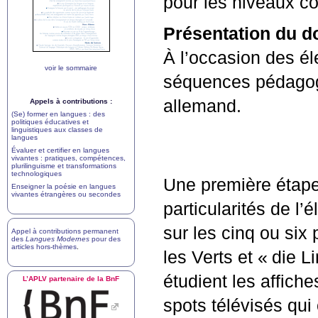
pour les niveaux co
Présentation du do
À l’occasion des é
voir le sommaire
séquences pédagogi
allemand.
Appels à contributions :
(Se) former en langues : des
politiques éducatives et
linguistiques aux classes de
langues
Évaluer et certifier en langues
vivantes : pratiques, compétences,
plurilinguisme et transformations
technologiques
Une première étape 
Enseigner la poésie en langues
vivantes étrangères ou secondes
particularités de l’
sur les cinq ou six 
Appel à contributions permanent
des
Langues Modernes
pour des
articles hors-thèmes
.
les Verts et «
die L
étudient les affiche
L’
APLV
partenaire de la BnF
spots télévisés qui