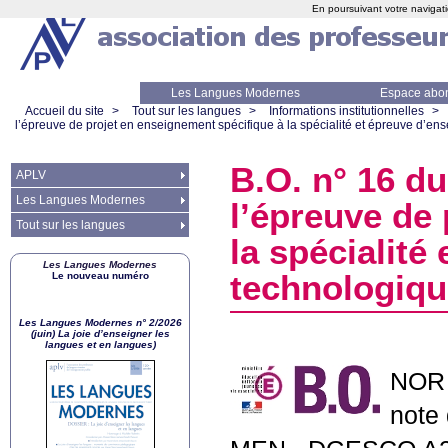
En poursuivant votre navigati
Les Langues Modernes
Espace abo
Accueil du site
>
Tout sur les langues
>
Informations institutionnelles
>
l’épreuve de projet en enseignement spécifique à la spécialité et épreuve d’e
B.O.
n° 16 du 
APLV
Les Langues Modernes
l’épreuve de
Tout sur les langues
la spécialité
Les Langues Modernes
technologiqu
Le nouveau numéro
Les Langues Modernes n° 2/2026
(juin) La joie d’enseigner les
langues et en langues)
NOR
note