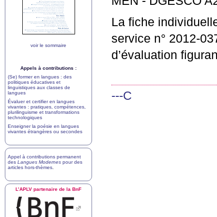
MEN
-
DGESCO
A2
La fiche individuel
service n° 2012-037
voir le sommaire
d’évaluation figura
Appels à contributions :
(Se) former en langues : des
politiques éducatives et
linguistiques aux classes de
---C
langues
Évaluer et certifier en langues
vivantes : pratiques, compétences,
plurilinguisme et transformations
technologiques
Enseigner la poésie en langues
vivantes étrangères ou secondes
Appel à contributions permanent
des
Langues Modernes
pour des
articles hors-thèmes
.
L’
APLV
partenaire de la BnF