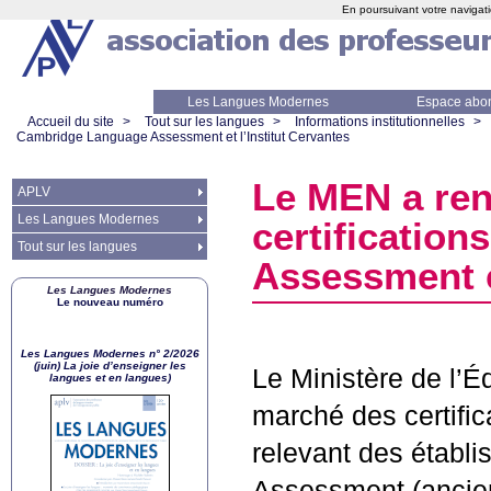
En poursuivant votre navigati
Les Langues Modernes
Espace abo
Accueil du site
>
Tout sur les langues
>
Informations institutionnelles
>
Cambridge Language Assessment et l’Institut Cervantes
Le
MEN
a ren
APLV
Les Langues Modernes
certificatio
Tout sur les langues
Assessment et
Les Langues Modernes
Le nouveau numéro
Les Langues Modernes n° 2/2026
(juin) La joie d’enseigner les
Le Ministère de l’É
langues et en langues)
marché des certifi
relevant des établ
Assessment (anci