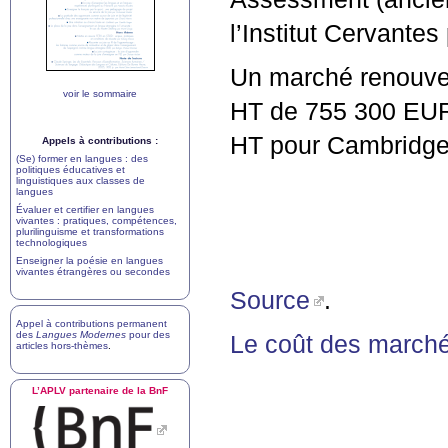
l’Institut Cervantes
Un marché renouvel
voir le sommaire
HT
de 755 300
EU
HT
pour Cambridge
Appels à contributions :
(Se) former en langues : des
politiques éducatives et
linguistiques aux classes de
langues
Évaluer et certifier en langues
vivantes : pratiques, compétences,
plurilinguisme et transformations
technologiques
Enseigner la poésie en langues
vivantes étrangères ou secondes
Source
.
Appel à contributions permanent
des
Langues Modernes
pour des
Le coût des marchés
articles hors-thèmes
.
L’
APLV
partenaire de la BnF