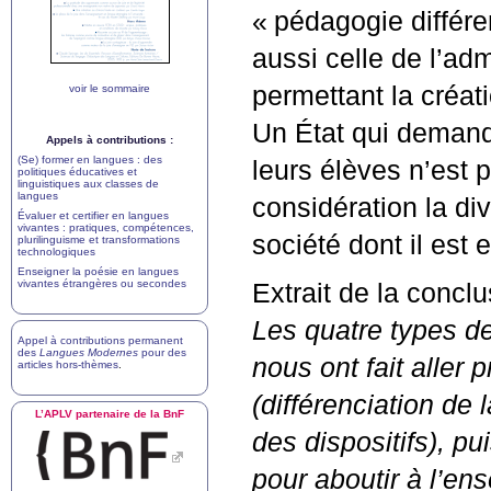
«
pédagogie différe
aussi celle de l’ad
permettant la créat
voir le sommaire
Un État qui demand
Appels à contributions :
(Se) former en langues : des
leurs élèves n’est 
politiques éducatives et
linguistiques aux classes de
langues
considération la di
Évaluer et certifier en langues
vivantes : pratiques, compétences,
société dont il est 
plurilinguisme et transformations
technologiques
Enseigner la poésie en langues
vivantes étrangères ou secondes
Extrait de la conclu
Les quatre types de
Appel à contributions permanent
des
Langues Modernes
pour des
nous ont fait aller
articles hors-thèmes
.
(différenciation de
L’
APLV
partenaire de la BnF
des dispositifs), pu
pour aboutir à l’en