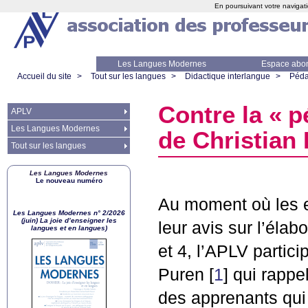
En poursuivant votre navigati
Les Langues Modernes
Espace abo
Accueil du site
>
Tout sur les langues
>
Didactique interlangue
>
Péda
Contre la «
p
APLV
Les Langues Modernes
de Christian
Tout sur les langues
Les Langues Modernes
Le nouveau numéro
Au moment où les 
Les Langues Modernes n° 2/2026
(juin) La joie d’enseigner les
leur avis sur l’éla
langues et en langues)
et 4, l’
APLV
partici
Puren
[
1
]
qui rappel
des apprenants qui 