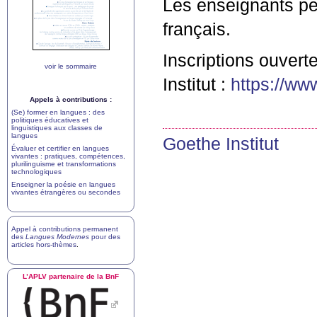
Les enseignants pe
français.
Inscriptions ouvert
voir le sommaire
Institut :
https://ww
Appels à contributions :
(Se) former en langues : des
politiques éducatives et
linguistiques aux classes de
langues
Goethe Institut
Évaluer et certifier en langues
vivantes : pratiques, compétences,
plurilinguisme et transformations
technologiques
Enseigner la poésie en langues
vivantes étrangères ou secondes
Appel à contributions permanent
des
Langues Modernes
pour des
articles hors-thèmes
.
L’
APLV
partenaire de la BnF