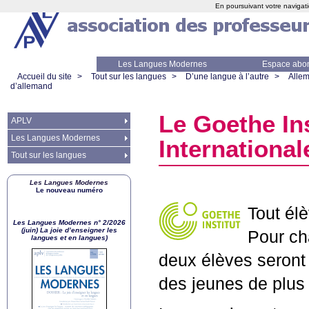
En poursuivant votre navigati
Les Langues Modernes
Espace abo
Accueil du site
>
Tout sur les langues
>
D’une langue à l’autre
>
Alle
d’allemand
Le Goethe In
APLV
Les Langues Modernes
Internationa
Tout sur les langues
Les Langues Modernes
Le nouveau numéro
Tout él
Les Langues Modernes n° 2/2026
(juin) La joie d’enseigner les
Pour ch
langues et en langues)
deux élèves seront 
des jeunes de plus