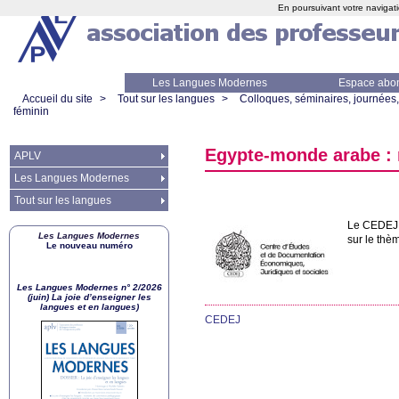
En poursuivant votre navigati
Les Langues Modernes
Espace abo
Accueil du site
>
Tout sur les langues
>
Colloques, séminaires, journées,
féminin
Egypte-monde arabe : r
APLV
Les Langues Modernes
Tout sur les langues
Le
CEDEJ
Les Langues Modernes
sur le thè
Le nouveau numéro
Les Langues Modernes n° 2/2026
(juin) La joie d’enseigner les
langues et en langues)
CEDEJ