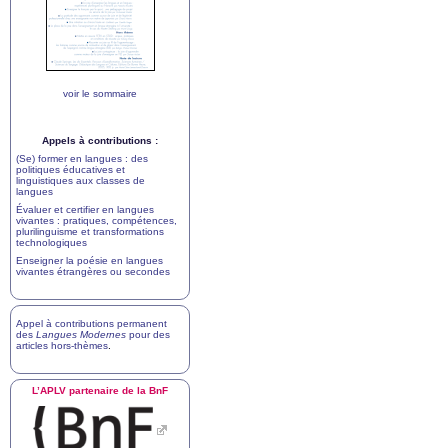
voir le sommaire
Appels à contributions :
(Se) former en langues : des
politiques éducatives et
linguistiques aux classes de
langues
Évaluer et certifier en langues
vivantes : pratiques, compétences,
plurilinguisme et transformations
technologiques
Enseigner la poésie en langues
vivantes étrangères ou secondes
Appel à contributions permanent
des
Langues Modernes
pour des
articles hors-thèmes
.
L’
APLV
partenaire de la BnF