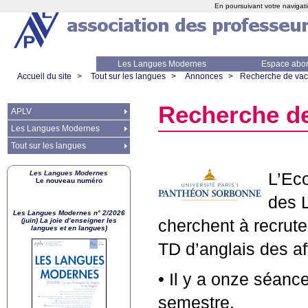
En poursuivant votre navigati
Les Langues Modernes
Espace abo
Accueil du site
>
Tout sur les langues
>
Annonces
>
Recherche de vaca
Recherche de
APLV
Les Langues Modernes
Tout sur les langues
Les Langues Modernes
L’Ec
Le nouveau numéro
des 
Les Langues Modernes n° 2/2026
(juin) La joie d’enseigner les
cherchent à recrut
langues et en langues)
TD
d’anglais des af
• Il y a onze séanc
semestre.