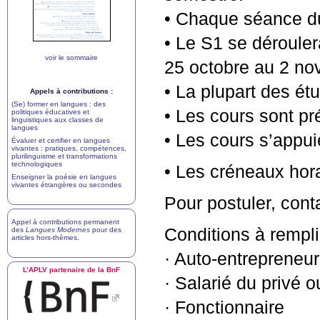
• Chaque séance d
• Le S1 se déroul
voir le sommaire
25 octobre au 2 no
• La plupart des ét
Appels à contributions :
(Se) former en langues : des
• Les cours sont pr
politiques éducatives et
linguistiques aux classes de
langues
• Les cours s’appui
Évaluer et certifier en langues
vivantes : pratiques, compétences,
plurilinguisme et transformations
technologiques
• Les créneaux horai
Enseigner la poésie en langues
vivantes étrangères ou secondes
Pour postuler, cont
Appel à contributions permanent
Conditions à remplir
des
Langues Modernes
pour des
articles hors-thèmes
.
·
Auto-entrepreneur 
L’
APLV
partenaire de la BnF
·
Salarié du privé o
·
Fonctionnaire