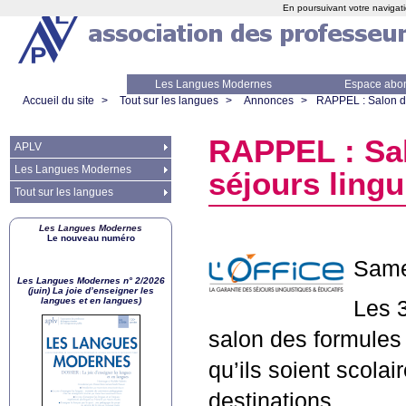
En poursuivant votre navigati
Les Langues Modernes
Espace abo
Accueil du site
>
Tout sur les langues
>
Annonces
>
RAPPEL
: Salon d
RAPPEL
: Sa
APLV
Les Langues Modernes
séjours lingu
Tout sur les langues
Les Langues Modernes
Le nouveau numéro
Samed
Les Langues Modernes n° 2/2026
(juin) La joie d’enseigner les
langues et en langues)
Les 
salon des formules a
qu’ils soient scola
destinations.