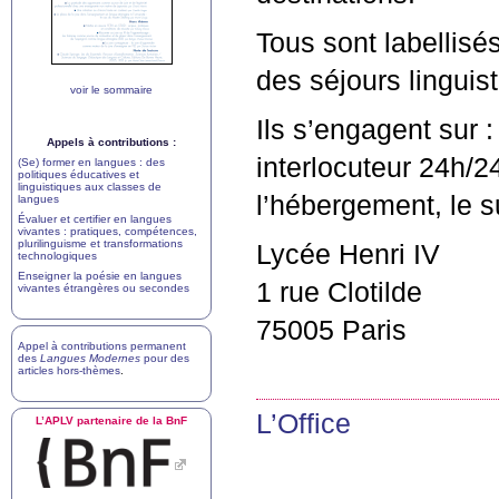
Tous sont labellisé
des séjours linguist
voir le sommaire
Ils s’engagent sur :
Appels à contributions :
interlocuteur 24h/24
(Se) former en langues : des
politiques éducatives et
linguistiques aux classes de
l’hébergement, le s
langues
Évaluer et certifier en langues
vivantes : pratiques, compétences,
plurilinguisme et transformations
Lycée Henri
IV
technologiques
Enseigner la poésie en langues
1 rue Clotilde
vivantes étrangères ou secondes
75005 Paris
Appel à contributions permanent
des
Langues Modernes
pour des
articles hors-thèmes
.
L’Office
L’
APLV
partenaire de la BnF