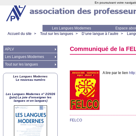
En poursuivant votre navigati
Les Langues Modernes
Espace abo
Accueil du site
>
Tout sur les langues
>
D’une langue à l’autre
>
Lang
Communiqué de la
FE
APLV
Les Langues Modernes
Tout sur les langues
A lire par le lien
htt
Les Langues Modernes
Le nouveau numéro
Les Langues Modernes n° 2/2026
(juin) La joie d’enseigner les
langues et en langues)
FELCO