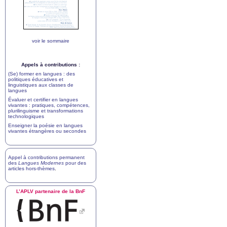
voir le sommaire
Appels à contributions :
(Se) former en langues : des
politiques éducatives et
linguistiques aux classes de
langues
Évaluer et certifier en langues
vivantes : pratiques, compétences,
plurilinguisme et transformations
technologiques
Enseigner la poésie en langues
vivantes étrangères ou secondes
Appel à contributions permanent
des
Langues Modernes
pour des
articles hors-thèmes
.
L’
APLV
partenaire de la BnF