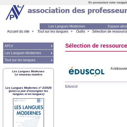
En poursuivant votre navigati
Les Langues Modernes
Espace abo
Accueil du site
>
Tout sur les langues
>
Outils
>
Sélection de ressourc
Sélection de ressource
APLV
Les Langues Modernes
Tout sur les langues
A retrouver
Les Langues Modernes
Le nouveau numéro
Eduscol
Les Langues Modernes n° 2/2026
(juin) La joie d’enseigner les
langues et en langues)