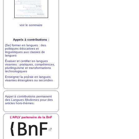
voir le sommaire
Appels à contributions :
(Se) former en langues : des
politiques éducatives et
linguistiques aux classes de
langues
Évaluer et certifier en langues
vivantes : pratiques, compétences,
plurilinguisme et transformations
technologiques
Enseigner la poésie en langues
vivantes étrangères ou secondes
Appel à contributions permanent
des
Langues Modernes
pour des
articles hors-thèmes
.
L’
APLV
partenaire de la BnF