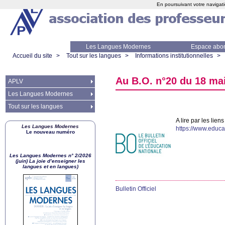
En poursuivant votre navigati
Les Langues Modernes
Espace abo
Accueil du site
>
Tout sur les langues
>
Informations institutionnelles
>
Au
B.O.
n°20 du 18 ma
APLV
Les Langues Modernes
Tout sur les langues
A lire par les lien
Les Langues Modernes
https://www.educ
Le nouveau numéro
Les Langues Modernes n° 2/2026
(juin) La joie d’enseigner les
langues et en langues)
Bulletin Officiel