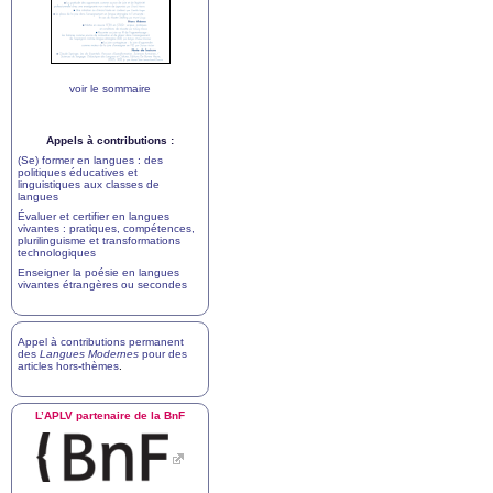
voir le sommaire
Appels à contributions :
(Se) former en langues : des
politiques éducatives et
linguistiques aux classes de
langues
Évaluer et certifier en langues
vivantes : pratiques, compétences,
plurilinguisme et transformations
technologiques
Enseigner la poésie en langues
vivantes étrangères ou secondes
Appel à contributions permanent
des
Langues Modernes
pour des
articles hors-thèmes
.
L’
APLV
partenaire de la BnF