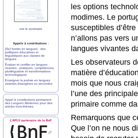
les options technol
modimes. Le portug
susceptibles d’être
voir le sommaire
n’allons pas vers u
Appels à contributions :
langues vivantes da
(Se) former en langues : des
politiques éducatives et
linguistiques aux classes de
langues
Les observateurs de
Évaluer et certifier en langues
vivantes : pratiques, compétences,
matière d’éducation 
plurilinguisme et transformations
technologiques
Enseigner la poésie en langues
mois que nous crai
vivantes étrangères ou secondes
l’une des principal
Appel à contributions permanent
primaire comme dan
des
Langues Modernes
pour des
articles hors-thèmes
.
Remarquons que ce 
L’
APLV
partenaire de la BnF
Que l’on ne nous di