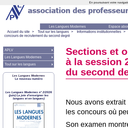
En poursuivant votre navigati
Les Langues Modernes
Espace abo
Accueil du site
>
Tout sur les langues
>
Informations institutionnelles
>
concours de recrutement du second degré
Sections et o
APLV
Les Langues Modernes
à la session
Tout sur les langues
du second d
Les Langues Modernes
Le nouveau numéro
Les Langues Modernes n° 2/2026
(juin) La joie d’enseigner les
langues et en langues)
Nous avons extrait
les concours où pe
Son examen montre 