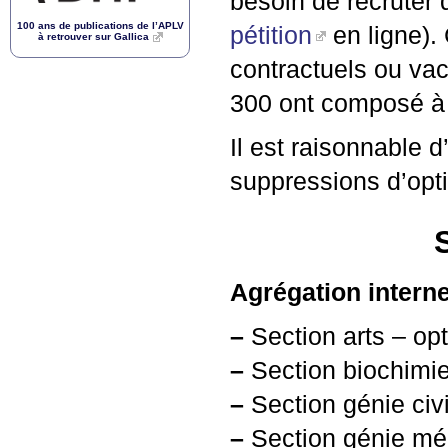
besoin de recruter 
100 ans de publications de l’
APLV
pétition
en ligne).
à retrouver sur Gallica
contractuels ou vac
300 ont composé à l’
Il est raisonnable 
suppressions d’opti
Agrégation intern
–
Section arts – opt
–
Section biochimie
–
Section génie civi
–
Section génie mé