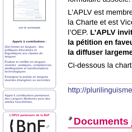
L’
APLV
est membre 
la Charte et est Vi
voir le sommaire
l’
OEP
.
L’
APLV
invi
la pétition en fav
Appels à contributions :
(Se) former en langues : des
politiques éducatives et
la diffuser largeme
linguistiques aux classes de
langues
Évaluer et certifier en langues
Ci-dessous la chart
vivantes : pratiques, compétences,
plurilinguisme et transformations
technologiques
Enseigner la poésie en langues
vivantes étrangères ou secondes
http://plurilinguism
Appel à contributions permanent
des
Langues Modernes
pour des
articles hors-thèmes
.
L’
APLV
partenaire de la BnF
Documents j