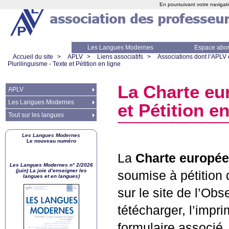
En poursuivant votre navigati
Les Langues Modernes
Espace abo
Accueil du site
>
APLV
>
Liens associatifs
>
Associations dont l’APLV
Plurilinguisme - Texte et Pétition en ligne
La Charte eu
APLV
Les Langues Modernes
et Pétition en
Tout sur les langues
Les Langues Modernes
Le nouveau numéro
La
Charte europée
Les Langues Modernes n° 2/2026
(juin) La joie d’enseigner les
soumise à pétition 
langues et en langues)
sur le site de l’Ob
tétécharger, l’imprim
formulaire associé.