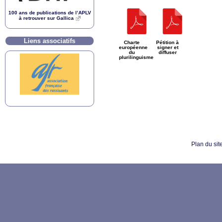
100 ans de publications de l’
APLV
à retrouver sur Gallica
Liens associatifs
Charte
Pétition à
européenne
signer et
du
diffuser
plurilinguisme
Plan du sit