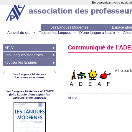
En poursuivant votre navigati
Les Langues Modernes
Espace abo
Accueil du site
>
Tout sur les langues
>
D’une langue à l’autre
>
Alle
Communiqué de l’
ADE
APLV
Les Langues Modernes
Tout sur les langues
A lire par l
Les Langues Modernes
Le nouveau numéro
Les Langues Modernes n° 2/2026
(juin) La joie d’enseigner les
langues et en langues)
ADEAF