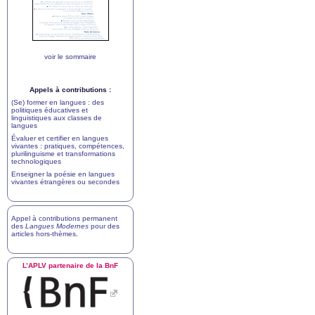
voir le sommaire
Appels à contributions :
(Se) former en langues : des
politiques éducatives et
linguistiques aux classes de
langues
Évaluer et certifier en langues
vivantes : pratiques, compétences,
plurilinguisme et transformations
technologiques
Enseigner la poésie en langues
vivantes étrangères ou secondes
Appel à contributions permanent
des
Langues Modernes
pour des
articles hors-thèmes
.
L’
APLV
partenaire de la BnF