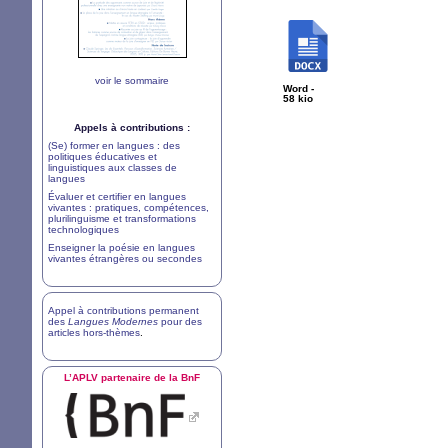
voir le sommaire
Word -
58 kio
Appels à contributions :
(Se) former en langues : des
politiques éducatives et
linguistiques aux classes de
langues
Évaluer et certifier en langues
vivantes : pratiques, compétences,
plurilinguisme et transformations
technologiques
Enseigner la poésie en langues
vivantes étrangères ou secondes
Appel à contributions permanent
des
Langues Modernes
pour des
articles hors-thèmes
.
L’
APLV
partenaire de la BnF