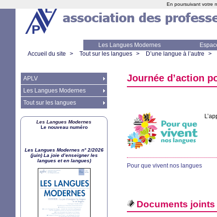
En poursuivant votre n
Les Langues Modernes
Espac
Accueil du site
>
Tout sur les langues
>
D’une langue à l’autre
>
Journée d’action po
APLV
Les Langues Modernes
Tout sur les langues
L’app
Les Langues Modernes
Le nouveau numéro
Les Langues Modernes n° 2/2026
(juin) La joie d’enseigner les
langues et en langues)
Pour que vivent nos langues
Documents joints