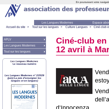
En poursuivant votre navigati
Les Langues Modernes
Espace abo
Accueil du site
>
Tout sur les langues
>
Culture Langues
>
Ciné-club en
Ciné-club en e
APLV
Les Langues Modernes
12 avril à Mar
Tout sur les langues
Les Langues Modernes
Le nouveau numéro
Vendr
Les Langues Modernes n° 2/2026
(juin) La joie d’enseigner les
estoy
langues et en langues)
Vendr
dell
d’Innocenza.