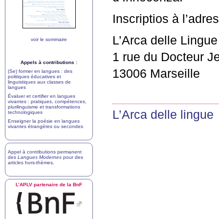
Inscriptios à l’adr
L’Arca delle Lingue
voir le sommaire
1 rue du Docteur Je
Appels à contributions :
13006 Marseille
(Se) former en langues : des
politiques éducatives et
linguistiques aux classes de
langues
Évaluer et certifier en langues
vivantes : pratiques, compétences,
plurilinguisme et transformations
L’Arca delle lingue
technologiques
Enseigner la poésie en langues
vivantes étrangères ou secondes
Appel à contributions permanent
des
Langues Modernes
pour des
articles hors-thèmes
.
L’
APLV
partenaire de la BnF