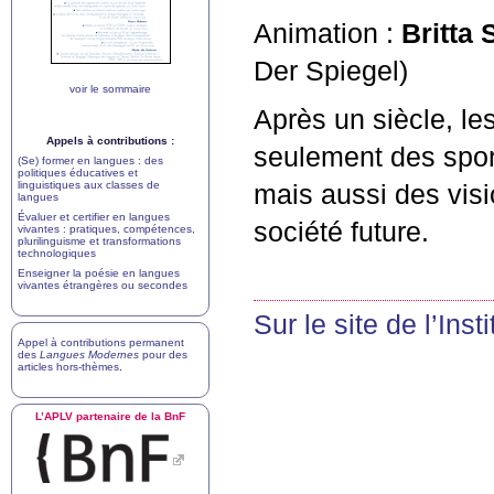
Animation :
Britta
Der Spiegel)
voir le sommaire
Après un siècle, le
Appels à contributions :
seulement des sport
(Se) former en langues : des
politiques éducatives et
linguistiques aux classes de
mais aussi des visi
langues
Évaluer et certifier en langues
société future.
vivantes : pratiques, compétences,
plurilinguisme et transformations
technologiques
Enseigner la poésie en langues
vivantes étrangères ou secondes
Sur le site de l’Inst
Appel à contributions permanent
des
Langues Modernes
pour des
articles hors-thèmes
.
L’
APLV
partenaire de la BnF