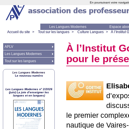
En poursuivant votre navigati
Les Langues Modernes
Espace abo
Accueil du site
>
Tout sur les langues
>
Culture Langues
>
À l’Institut
À l’Institut 
APLV
Les Langues Modernes
pour le prése
Tout sur les langues
Les Langues Modernes
Le nouveau numéro
Elisab
Les Langues Modernes n° 2/2026
(juin) La joie d’enseigner les
d’expo
langues et en langues)
discus
le premier complexe
nautique de Vaires