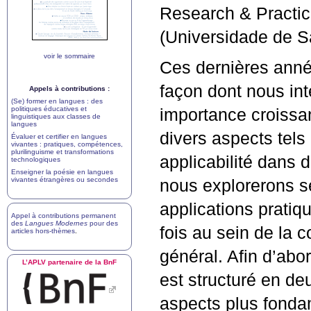
Research & Practic
(Universidade de S
voir le sommaire
Ces dernières années
façon dont nous in
Appels à contributions :
(Se) former en langues : des
politiques éducatives et
importance croissa
linguistiques aux classes de
langues
divers aspects tels
Évaluer et certifier en langues
vivantes : pratiques, compétences,
plurilinguisme et transformations
applicabilité dans
technologiques
Enseigner la poésie en langues
vivantes étrangères ou secondes
nous explorerons s
applications pratiq
Appel à contributions permanent
des
Langues Modernes
pour des
fois au sein de la
articles hors-thèmes
.
général. Afin d’abo
L’
APLV
partenaire de la BnF
est structuré en de
aspects plus fonda