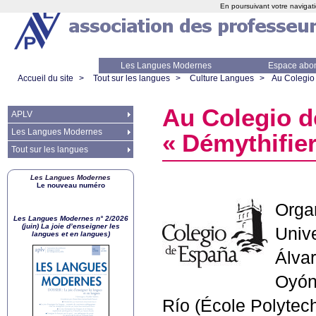
En poursuivant votre navigati
Les Langues Modernes
Espace abo
Accueil du site
>
Tout sur les langues
>
Culture Langues
>
Au Colegio 
Au Colegio d
APLV
Les Langues Modernes
«
Démythifier
Tout sur les langues
Les Langues Modernes
Le nouveau numéro
Orga
Les Langues Modernes n° 2/2026
(juin) La joie d’enseigner les
Unive
langues et en langues)
Álvar
Oyón 
Río (École Polytec