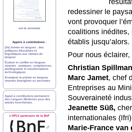
résult
redessiner le paysa
vont provoquer l’é
voir le sommaire
coalitions inédites
établis jusqu’alors.
Appels à contributions :
(Se) former en langues : des
politiques éducatives et
Pour nous éclairer,
linguistiques aux classes de
langues
Évaluer et certifier en langues
Christian Spillma
vivantes : pratiques, compétences,
plurilinguisme et transformations
technologiques
Marc Jamet
, chef 
Enseigner la poésie en langues
vivantes étrangères ou secondes
Entreprises au Mini
Souveraineté indust
Appel à contributions permanent
des
Langues Modernes
pour des
articles hors-thèmes
.
Jeanette Süß,
cherc
internationales (Ifri)
L’
APLV
partenaire de la BnF
Marie-France van 