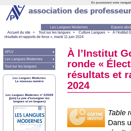
En poursuivant votre navigati
Les Langues Modernes
Espace abo
Accueil du site
>
Tout sur les langues
>
Culture Langues
>
À l’Institut
résultats et rapports de force
», mardi 11 juin 2024
À l’Institut G
APLV
Les Langues Modernes
ronde «
Élec
Tout sur les langues
résultats et 
Les Langues Modernes
Le nouveau numéro
2024
Les Langues Modernes n° 2/2026
(juin) La joie d’enseigner les
langues et en langues)
Table r
Dans u