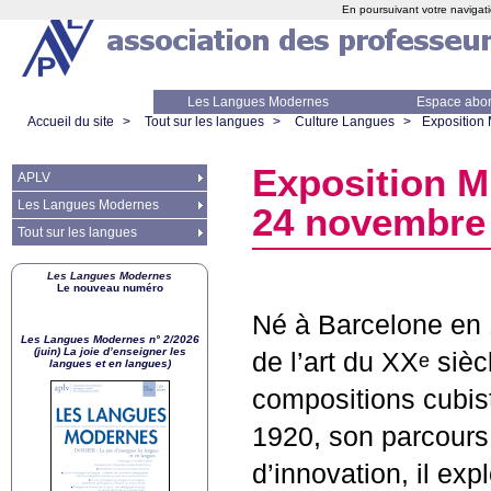
En poursuivant votre navigati
Les Langues Modernes
Espace abo
Accueil du site
>
Tout sur les langues
>
Culture Langues
>
Exposition 
Exposition Mi
APLV
Les Langues Modernes
24 novembre
Tout sur les langues
Les Langues Modernes
Le nouveau numéro
Né à Barcelone en 
Les Langues Modernes n° 2/2026
(juin) La joie d’enseigner les
de l’art du
XX
sièc
e
langues et en langues)
compositions cubis
1920, son parcours 
d’innovation, il ex