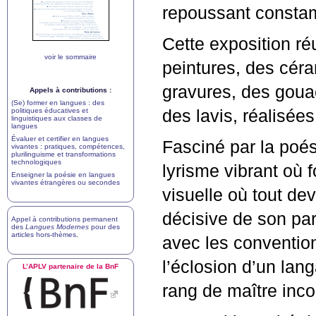
repoussant constamm
Cette exposition ré
voir le sommaire
peintures, des céra
gravures, des gouac
Appels à contributions :
(Se) former en langues : des
politiques éducatives et
des lavis, réalisée
linguistiques aux classes de
langues
Évaluer et certifier en langues
Fasciné par la poé
vivantes : pratiques, compétences,
plurilinguisme et transformations
technologiques
lyrisme vibrant où
Enseigner la poésie en langues
vivantes étrangères ou secondes
visuelle où tout d
décisive de son par
Appel à contributions permanent
des
Langues Modernes
pour des
articles hors-thèmes
.
avec les conventions
l’éclosion d’un lan
L’
APLV
partenaire de la BnF
rang de maître inco