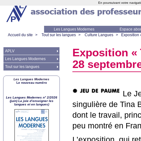
En poursuivant votre navigati
Les Langues Modernes
Espace abo
Accueil du site
>
Tout sur les langues
>
Culture Langues
>
Exposition 
Exposition «
APLV
Les Langues Modernes
28 septembre
Tout sur les langues
Les Langues Modernes
Le nouveau numéro
Le Je
Les Langues Modernes n° 2/2026
(juin) La joie d’enseigner les
singulière de Tina
langues et en langues)
dont le travail, prin
peu montré en Fra
L’exposition, qui ret