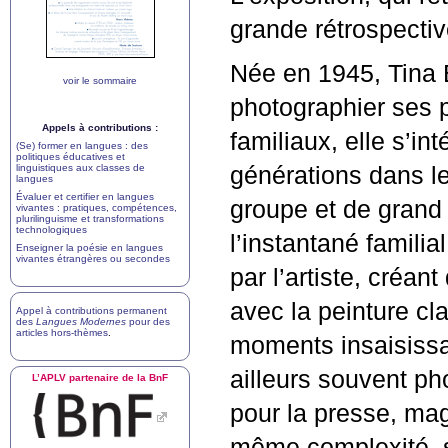
grande rétrospective
Née en 1945, Tina 
voir le sommaire
photographier ses p
Appels à contributions :
familiaux, elle s’int
(Se) former en langues : des
politiques éducatives et
linguistiques aux classes de
générations dans 
langues
Évaluer et certifier en langues
groupe et de grand 
vivantes : pratiques, compétences,
plurilinguisme et transformations
technologiques
l’instantané famili
Enseigner la poésie en langues
vivantes étrangères ou secondes
par l’artiste, créa
avec la peinture cl
Appel à contributions permanent
des
Langues Modernes
pour des
articles hors-thèmes
.
moments insaisissab
ailleurs souvent pho
L’
APLV
partenaire de la BnF
pour la presse, ma
même complexité, 