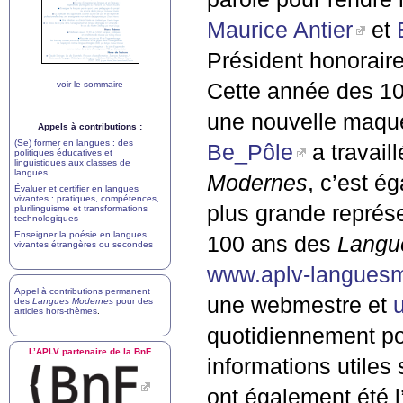
Maurice Antier
et
Président honoraire
voir le sommaire
Cette année des 1
une nouvelle maque
Appels à contributions :
(Se) former en langues : des
Be_Pôle
a travail
politiques éducatives et
linguistiques aux classes de
langues
Modernes
, c’est é
Évaluer et certifier en langues
vivantes : pratiques, compétences,
plus grande représe
plurilinguisme et transformations
technologiques
Enseigner la poésie en langues
100 ans des
Langu
vivantes étrangères ou secondes
www.aplv-languesm
Appel à contributions permanent
une webmestre et
des
Langues Modernes
pour des
articles hors-thèmes
.
quotidiennement po
L’
APLV
partenaire de la BnF
informations utiles
ont également été 