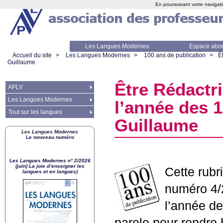
En poursuivant votre navigati
Les Langues Modernes
Espace abo
Accueil du site
>
Les Langues Modernes
>
100 ans de publication
>
Ê
Guillaume
Être Rédactr
APLV
Les Langues Modernes
l’année des 1
Tout sur les langues
Guillaume
Les Langues Modernes
Le nouveau numéro
Les Langues Modernes n° 2/2026
(juin) La joie d’enseigner les
Cette rubr
langues et en langues)
numéro 4/
l’année d
parole pour rendre