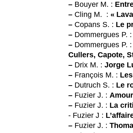
–
Bouyer M. :
Entre
–
Cling M. :
«
Lava
–
Copans S. :
Le p
–
Dommergues P. 
–
Dommergues P. :
Cullers, Capote, S
–
Drix M. :
Jorge L
–
François M. :
Les
–
Dutruch S. :
Le r
–
Fuzier J. :
Amour 
–
Fuzier J. :
La cri
- Fuzier J :
L’affair
–
Fuzier J. :
Thomas