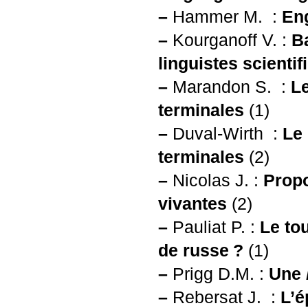
–
Hammer M. :
Eng
–
Kourganoff V. :
Ba
linguistes scientif
–
Marandon S. :
Le
terminales
(1)
–
Duval-Wirth :
Le 
terminales
(2)
–
Nicolas J. :
Propo
vivantes
(2)
–
Pauliat P. :
Le to
de russe
?
(1)
–
Prigg D.M. :
Une
–
Rebersat J. :
L’é