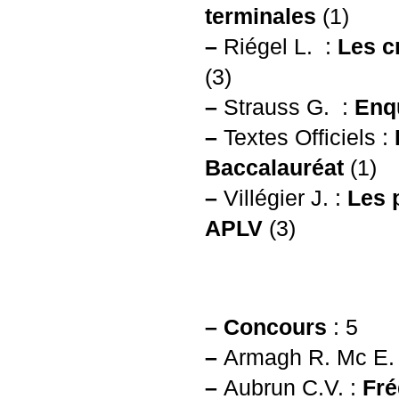
terminales
(1)
–
Riégel L. :
Les c
(3)
–
Strauss G. :
Enq
–
Textes Officiels :
Baccalauréat
(1)
–
Villégier J. :
Les 
APLV
(3)
–
Concours
: 5
–
Armagh R. Mc E.
–
Aubrun C.V. :
Fré