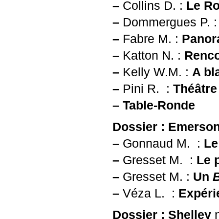
–
Collins D. :
Le Ro
–
Dommergues P. 
–
Fabre M. :
Panor
–
Katton N. :
Renco
–
Kelly W.M. :
A bl
–
Pini R. :
Théâtre
–
Table-Ronde
Dossier : Emerso
–
Gonnaud M. :
Le
–
Gresset M. :
Le 
–
Gresset M. :
Un
–
Véza L. :
Expéri
Dossier : Shelley