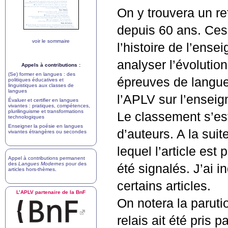
On y trouvera un r
depuis 60 ans. Ces 
voir le sommaire
l’histoire de l’ens
analyser l’évolution 
Appels à contributions :
(Se) former en langues : des
épreuves de langue 
politiques éducatives et
linguistiques aux classes de
langues
l’
APLV
sur l’enseig
Évaluer et certifier en langues
vivantes : pratiques, compétences,
plurilinguisme et transformations
Le classement s’es
technologiques
Enseigner la poésie en langues
d’auteurs. A la sui
vivantes étrangères ou secondes
lequel l’article est
Appel à contributions permanent
des
Langues Modernes
pour des
été signalés. J’ai i
articles hors-thèmes
.
certains articles.
L’
APLV
partenaire de la BnF
On notera la paruti
relais ait été pris p