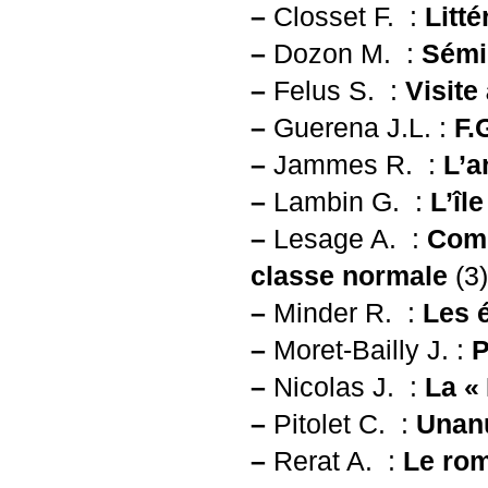
–
Closset F. :
Litté
–
Dozon M. :
Sémi
–
Felus S. :
Visite
–
Guerena
J.L.
:
F.
–
Jammes R. :
L’a
–
Lambin G. :
L’îl
–
Lesage A. :
Comm
classe normale
(3)
–
Minder R. :
Les 
–
Moret-Bailly J. :
P
–
Nicolas J. :
La «
–
Pitolet C. :
Unanu
–
Rerat A. :
Le ro