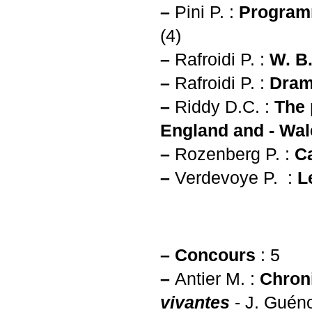
–
Pini P. :
Programm
(4)
–
Rafroidi P. :
W. B
–
Rafroidi P. :
Drama
–
Riddy D.C. :
The 
England and - Wal
–
Rozenberg P. :
Ca
–
Verdevoye P. :
L
–
Concours
: 5
–
Antier M. :
Chroni
vivantes
- J. Guéno