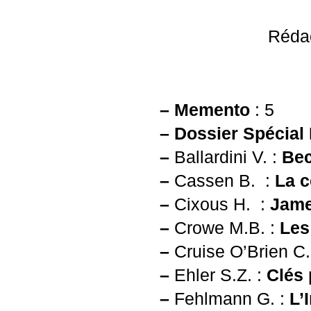
Rédac
–
Memento
: 5
–
Dossier Spécial 
–
Ballardini V. :
Bec
–
Cassen B. :
La c
–
Cixous H. :
Jame
–
Crowe
M.B.
:
Les
–
Cruise O’Brien C
–
Ehler S.Z. :
Clés 
–
Fehlmann G. :
L’