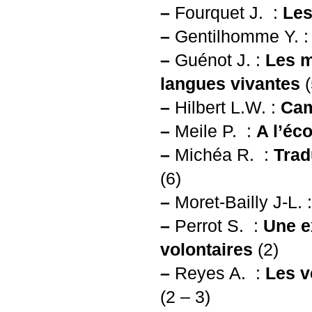
–
Fourquet J. :
Les
–
Gentilhomme Y. 
–
Guénot J. :
Les m
langues vivantes
(
–
Hilbert
L.W.
:
Cam
–
Meile P. :
A l’éco
–
Michéa R. :
Trad
(6)
–
Moret-Bailly J-L. 
–
Perrot S. :
Une e
volontaires
(2)
–
Reyes A. :
Les v
(2 – 3)