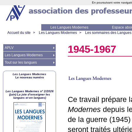
En poursuivant votre navigati
Les Langues Modernes
Espace abo
Accueil du site
>
Les Langues Modernes
>
Les sommaires des Langues
1945-1967
APLV
Les Langues Modernes
Tout sur les langues
Les Langues Modernes
Le nouveau numéro
Les Langues Modernes n° 2/2026
(juin) La joie d’enseigner les
Ce travail prépare
langues et en langues)
Modernes
depuis le
de la guerre (1945)
seront traités ultér