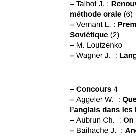
–
Talbot J. :
Renouv
méthode orale
(6)
–
Vernant L. :
Prem
Soviétique
(2)
–
M. Loutzenko
–
Wagner J. :
Lang
–
Concours
4
–
Aggeler W. :
Que
l’anglais dans les
–
Aubrun Ch. :
On 
–
Baihache J. :
An