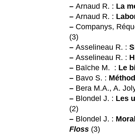
–
Arnaud R. :
La m
–
Arnaud R. :
Labor
–
Companys, Réqué
(3)
–
Asselineau R. :
S
–
Asselineau R. :
H
–
Baïche M. :
Le b
–
Bavo S. :
Méthode
–
Bera M.A., A. Jol
–
Blondel J. :
Les u
(2)
–
Blondel J. :
Moral
Floss
(3)