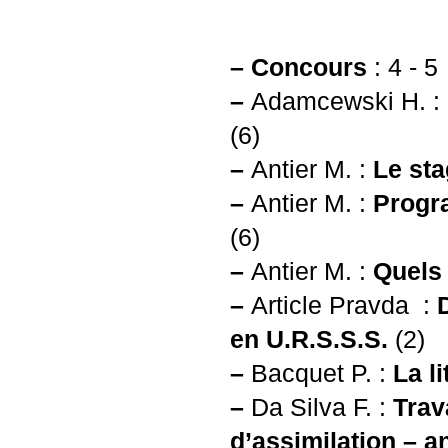
–
Concours
: 4 - 5
–
Adamcewski H. :
(6)
–
Antier M. :
Le sta
–
Antier M. :
Progr
(6)
–
Antier M. :
Quels 
–
Article Pravda :
en
U.R.S.S.
S.
(2)
–
Bacquet P. :
La l
–
Da Silva F. :
Trav
d’assimilation – a