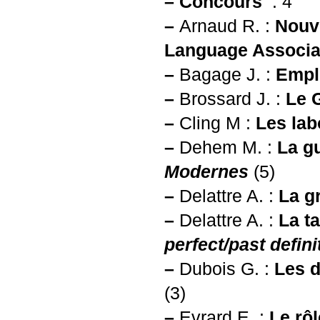
–
Concours
: 4
–
Arnaud R. :
Nouv
Language Associat
–
Bagage J. :
Empl
–
Brossard J. :
Le
–
Cling M :
Les lab
–
Dehem M. :
La g
Modernes
(5)
–
Delattre A. :
La g
–
Delattre A. :
La t
perfect/past defini
–
Dubois G. :
Les d
(3)
–
Evrard E. :
Le rô