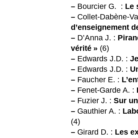
–
Bourcier G. :
Le 
–
Collet-Dabène-Va
d’enseignement d
–
D’Anna J. :
Pirand
vérité
»
(6)
–
Edwards J.D. :
Je
–
Edwards J.D. :
Un
–
Faucher E. :
L’ent
–
Fenet-Garde A. :
–
Fuzier J. :
Sur u
–
Gauthier A. :
Labo
(4)
–
Girard D. :
Les ex