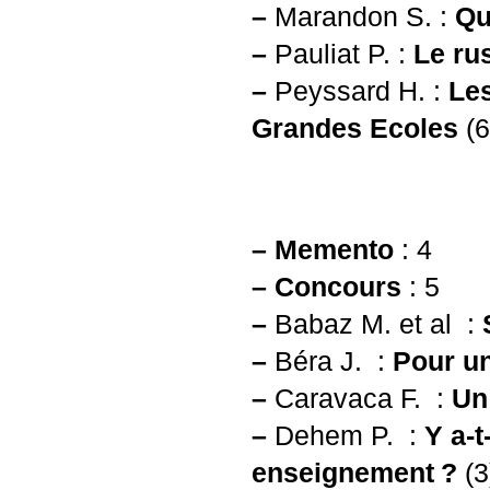
–
Marandon S. :
Qu
–
Pauliat P. :
Le ru
–
Peyssard H. :
Les
Grandes Ecoles
(6
–
Memento
: 4
–
Concours
: 5
–
Babaz M. et al :
–
Béra J. :
Pour un
–
Caravaca F. :
Un
–
Dehem P. :
Y a-t
enseignement
?
(3