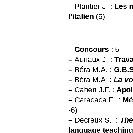
–
Plantier J. :
Les n
l’italien
(6)
–
Concours
: 5
–
Auriaux J. :
Trava
–
Béra
M.A.
:
G.B.S
–
Béra M.A :
La vo
–
Cahen
J.F.
:
Apol
–
Caracaca F. :
Mér
-6)
–
Decreux S. :
The
language teaching