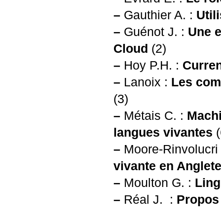
–
Gauthier A. :
Util
–
Guénot J. :
Une e
Cloud
(2)
–
Hoy
P.H.
:
Curren
–
Lanoix :
Les com
(3)
–
Métais C. :
Machi
langues vivantes
(
–
Moore-Rinvolucri
vivante en Anglete
–
Moulton G. :
Ling
–
Réal J. :
Propos 