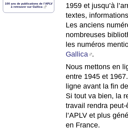
1959 et jusqu’à l’ar
100 ans de publications de l’
APLV
à retrouver sur Gallica
textes, informations 
Les anciens numé
nombreuses biblioth
les numéros mentio
Gallica
.
Nous mettons en li
entre 1945 et 1967.
ligne avant la fin d
Si tout va bien, la 
travail rendra peut-
l’
APLV
et plus géné
en France.