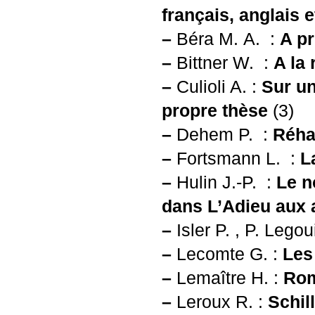
français, anglais 
–
Béra M. A. :
A pr
–
Bittner W. :
A la
–
Culioli A. :
Sur un
propre thèse
(3)
–
Dehem P. :
Réha
–
Fortsmann L. :
L
–
Hulin J.-P. :
Le n
dans L’Adieu aux
–
Isler P. , P. Legou
–
Lecomte G. :
Les
–
Lemaître H. :
Rom
–
Leroux R. :
Schil