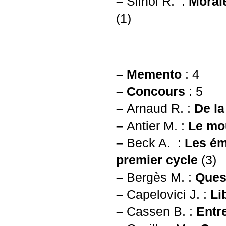
–
Silhol R. :
Morale
(1)
–
Memento
: 4
–
Concours
: 5
–
Arnaud R. :
De la
–
Antier M. :
Le mo
–
Beck A. :
Les ém
premier cycle
(3)
–
Bergès M. :
Ques
–
Capelovici J. :
Li
–
Cassen B. :
Entr