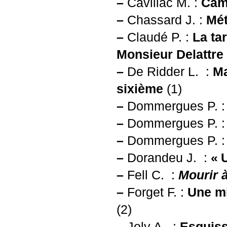
–
Cavillac M. :
Cami
–
Chassard J. :
Mét
–
Claudé P. :
La ta
Monsieur Delattre
–
De Ridder L. :
Ma
sixième
(1)
–
Dommergues P. 
–
Dommergues P. 
–
Dommergues P. 
–
Dorandeu J. :
«
–
Fell C. :
Mourir 
–
Forget F. :
Une mi
(2)
–
Joly A. :
Esquisse