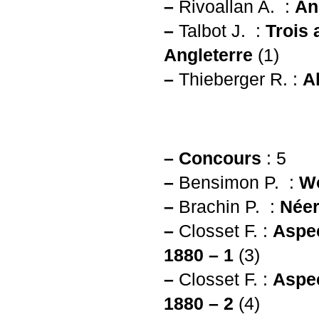
–
Rivoallan A. :
An
–
Talbot J. :
Trois 
Angleterre
(1)
–
Thieberger R. :
A
–
Concours
: 5
–
Bensimon P. :
Wo
–
Brachin P. :
Néer
–
Closset F. :
Aspec
1880 – 1
(3)
–
Closset F. :
Aspec
1880 – 2
(4)