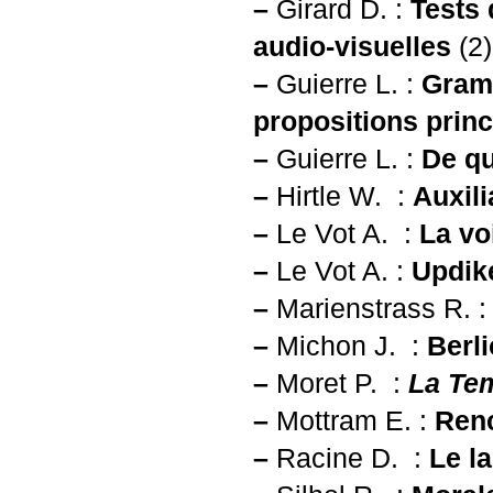
–
Girard D. :
Tests 
audio-visuelles
(2)
–
Guierre L. :
Gramm
propositions princ
–
Guierre L. :
De qu
–
Hirtle W. :
Auxili
–
Le Vot A. :
La vo
–
Le Vot A. :
Updike
–
Marienstrass R. :
–
Michon J. :
Berl
–
Moret P. :
La Te
–
Mottram E. :
Renc
–
Racine D. :
Le l