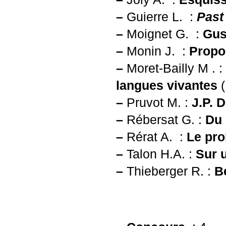
–
Guierre L. :
Past
–
Moignet G. :
Gus
–
Monin J. :
Propos
–
Moret-Bailly M . :
langues vivantes
(
–
Pruvot M. :
J.P.
Do
–
Rébersat G. :
Du 
–
Rérat A. :
Le pr
–
Talon H.A. :
Sur 
–
Thieberger R. :
B