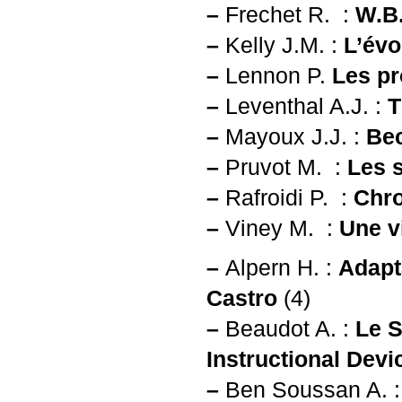
–
Frechet R. :
W.B
–
Kelly
J.M.
:
L’évo
–
Lennon P.
Les pr
–
Leventhal
A.J.
:
T
–
Mayoux
J.J.
:
Bec
–
Pruvot M. :
Les s
–
Rafroidi P. :
Chro
–
Viney M. :
Une vi
–
Alpern H. :
Adapt
Castro
(4)
–
Beaudot A. :
Le S
Instructional Devi
–
Ben Soussan A. 