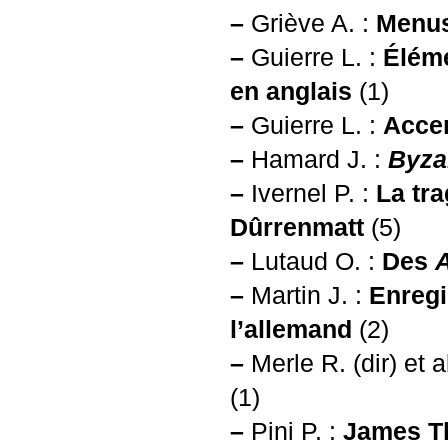
–
Griève A. :
Menus
–
Guierre L. :
Éléme
en anglais
(1)
–
Guierre L. :
Accen
–
Hamard J. :
Byza
–
Ivernel P. :
La tra
Dûrrenmatt
(5)
–
Lutaud O. :
Des
–
Martin J. :
Enregi
l’allemand
(2)
–
Merle R. (dir) et a
(1)
–
Pini P. :
James Th