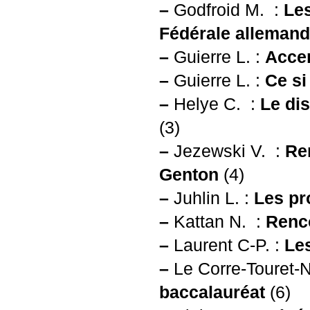
–
Godfroid M. :
Le
Fédérale alleman
–
Guierre L. :
Accen
–
Guierre L. :
Ce si
–
Helye C. :
Le dis
(3)
–
Jezewski V. :
Re
Genton
(4)
–
Juhlin L. :
Les pr
–
Kattan N. :
Renc
–
Laurent C-P. :
Le
–
Le Corre-Touret-
baccalauréat
(6)