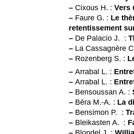
–
Cixous H. :
Vers 
–
Faure G. :
Le thè
retentissement su
–
De Palacio J. :
T
–
La Cassagnère C
–
Rozenberg S. :
L
–
Arrabal L. :
Entre
–
Arrabal L. :
Entre
–
Bensoussan A. :
–
Béra M.-A. :
La d
–
Bensimon P. :
Tr
–
Bleikasten A. :
F
–
Blondel J. :
Willi