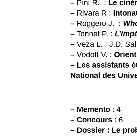
–
Pini R. :
Le ciné
–
Rivara R :
Intona
–
Roggero J. :
Wh
–
Tonnet P. :
L’impé
–
Veza L. :
J.D.
Sal
–
Vodoff V. :
Orient
–
Les assistants é
National des Unive
–
Memento
: 4
–
Concours
: 6
–
Dossier : Le pro