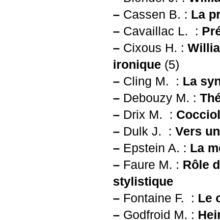
–
Cassen B. :
La p
–
Cavaillac L. :
Pr
–
Cixous H. :
Willi
ironique
(5)
–
Cling M. :
La syn
–
Debouzy M. :
Thé
–
Drix M. :
Cocciol
–
Dulk J. :
Vers un
–
Epstein A. :
La m
–
Faure M. :
Rôle d
stylistique
–
Fontaine F. :
Le 
–
Godfroid M. :
Hei