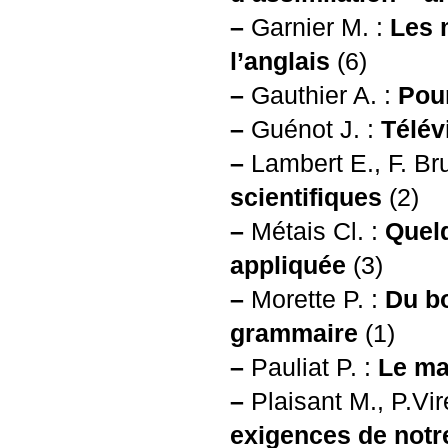
–
Garnier M. :
Les 
l’anglais
(6)
–
Gauthier A. :
Pour
–
Guénot J. :
Télév
–
Lambert E., F. Br
scientifiques
(2)
–
Métais Cl. :
Quel
appliquée
(3)
–
Morette P. :
Du b
grammaire
(1)
–
Pauliat P. :
Le ma
–
Plaisant M., P.Vi
exigences de notr