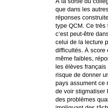
À la sortie du collè
que dans les autre
réponses construite
type
QCM
. Ce très
c’est peut-être dan
celui de la lecture
difficultés. À score
même faibles, répon
les élèves français
risque de donner u
pays assument ce ri
de voir stigmatiser 
des problèmes quand
impliquant des tâch