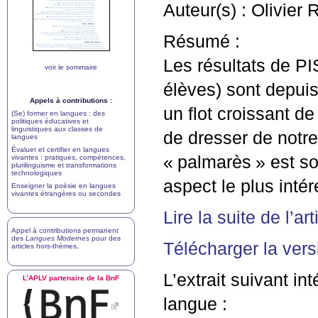
Auteur(s) : Olivier 
Résumé :
Les résultats de
PI
voir le sommaire
élèves) sont depuis
Appels à contributions :
un flot croissant d
(Se) former en langues : des
politiques éducatives et
linguistiques aux classes de
de dresser de notr
langues
Évaluer et certifier en langues
«
palmarès
» est s
vivantes : pratiques, compétences,
plurilinguisme et transformations
technologiques
aspect le plus intér
Enseigner la poésie en langues
vivantes étrangères ou secondes
Lire la suite de l’art
Appel à contributions permanent
des
Langues Modernes
pour des
Télécharger la vers
articles hors-thèmes
.
L’extrait suivant in
L’
APLV
partenaire de la BnF
langue :