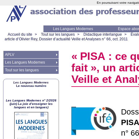
En poursuivant votre navigati
Les Langues Modernes
Espace abo
Accueil du site
>
Tout sur les langues
>
Didactique interlangue
>
Éval
article d’Olivier Rey, Dossier d’actualité Veille et Analyses n° 66, oct. 2011
«
PISA
: ce q
APLV
Les Langues Modernes
fait
», un arti
Tout sur les langues
Veille et Ana
Les Langues Modernes
Le nouveau numéro
Les Langues Modernes n° 2/2026
(juin) La joie d’enseigner les
langues et en langues)
Dossi
PIS
n° 66