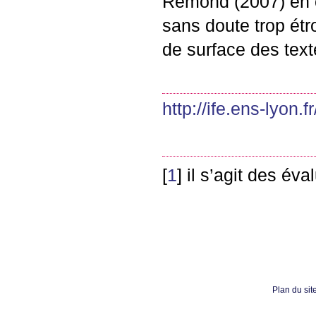
Rémond (2007) en c
sans doute trop étr
de surface des text
http://ife.ens-lyon.fr
[
1
]
il s’agit des év
Plan du sit