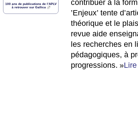
contribuer à la for
100 ans de publications de l’
APLV
à retrouver sur Gallica
’Enjeux’ tente d’art
théorique et le plai
revue aide enseigna
les recherches en l
pédagogiques, à pr
progressions.
»
Lire