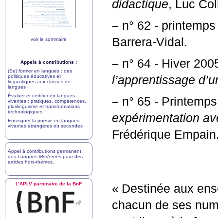
didactique
, Luc Col
–
n° 62 - printemps
Barrera-Vidal.
voir le sommaire
–
n° 64 - Hiver 200
Appels à contributions :
(Se) former en langues : des
politiques éducatives et
l’apprentissage d’
linguistiques aux classes de
langues
Évaluer et certifier en langues
–
n° 65 - Printemps
vivantes : pratiques, compétences,
plurilinguisme et transformations
technologiques
expérimentation a
Enseigner la poésie en langues
vivantes étrangères ou secondes
Frédérique Empain
Appel à contributions permanent
des
Langues Modernes
pour des
articles hors-thèmes
.
L’
APLV
partenaire de la BnF
«
Destinée aux ense
chacun de ses numé