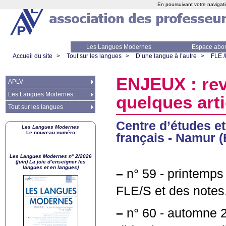
En poursuivant votre navigati
Les Langues Modernes
Espace abo
Accueil du site
>
Tout sur les langues
>
D’une langue à l’autre
>
FLE 
ENJEUX
: re
APLV
Les Langues Modernes
quelques art
Tout sur les langues
Centre d’études e
Les Langues Modernes
Le nouveau numéro
français - Namur (
Les Langues Modernes n° 2/2026
(juin) La joie d’enseigner les
langues et en langues)
–
n° 59 - printemp
FLE
/S et des notes
–
n° 60 - automne 