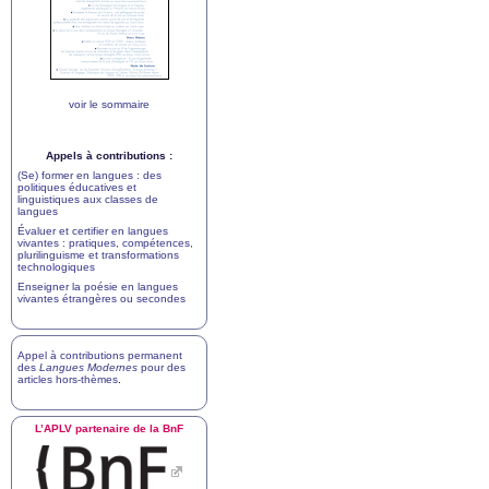
voir le sommaire
Appels à contributions :
(Se) former en langues : des
politiques éducatives et
linguistiques aux classes de
langues
Évaluer et certifier en langues
vivantes : pratiques, compétences,
plurilinguisme et transformations
technologiques
Enseigner la poésie en langues
vivantes étrangères ou secondes
Appel à contributions permanent
des
Langues Modernes
pour des
articles hors-thèmes
.
L’
APLV
partenaire de la BnF