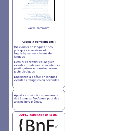
voir le sommaire
Appels à contributions :
(Se) former en langues : des
politiques éducatives et
linguistiques aux classes de
langues
Évaluer et certifier en langues
vivantes : pratiques, compétences,
plurilinguisme et transformations
technologiques
Enseigner la poésie en langues
vivantes étrangères ou secondes
Appel à contributions permanent
des
Langues Modernes
pour des
articles hors-thèmes
.
L’
APLV
partenaire de la BnF