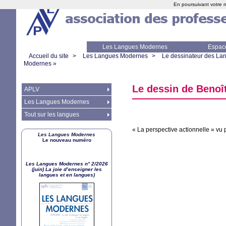
En poursuivant votre n
Les Langues Modernes
Espac
Accueil du site
>
Les Langues Modernes
>
Le dessinateur des L
Modernes
»
Le dessin de Benoît
APLV
Les Langues Modernes
Tout sur les langues
«
La perspective actionnelle
» vu 
Les Langues Modernes
Le nouveau numéro
Les Langues Modernes n° 2/2026
(juin) La joie d’enseigner les
langues et en langues)