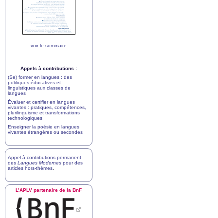
voir le sommaire
Appels à contributions :
(Se) former en langues : des
politiques éducatives et
linguistiques aux classes de
langues
Évaluer et certifier en langues
vivantes : pratiques, compétences,
plurilinguisme et transformations
technologiques
Enseigner la poésie en langues
vivantes étrangères ou secondes
Appel à contributions permanent
des
Langues Modernes
pour des
articles hors-thèmes
.
L’
APLV
partenaire de la BnF