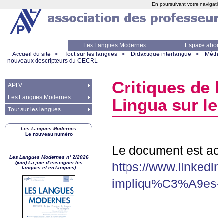
En poursuivant votre navigati
Les Langues Modernes
Espace abo
Accueil du site
>
Tout sur les langues
>
Didactique interlangue
>
Méth
nouveaux descripteurs du
CECRL
Critiques de l
APLV
Les Langues Modernes
Lingua sur l
Tout sur les langues
Les Langues Modernes
Le nouveau numéro
Le document est acc
Les Langues Modernes n° 2/2026
(juin) La joie d’enseigner les
https://www.linke
langues et en langues)
impliqu%C3%A9es-d