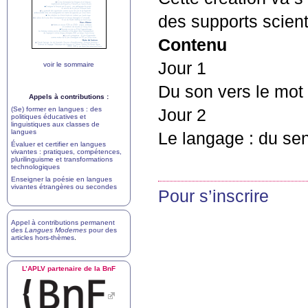
des supports scient
Contenu
Jour 1
voir le sommaire
Du son vers le mot
Appels à contributions :
(Se) former en langues : des
Jour 2
politiques éducatives et
linguistiques aux classes de
langues
Le langage : du se
Évaluer et certifier en langues
vivantes : pratiques, compétences,
plurilinguisme et transformations
technologiques
Enseigner la poésie en langues
vivantes étrangères ou secondes
Pour s’inscrire
Appel à contributions permanent
des
Langues Modernes
pour des
articles hors-thèmes
.
L’
APLV
partenaire de la BnF