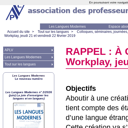
En poursuivant votre navigati
Les Langues Modernes
Espace abo
Accueil du site
>
Tout sur les langues
>
Colloques, séminaires, journées,
Workplay, jeudi 21 et vendredi 22 février 2019
RAPPEL
: À 
APLV
Les Langues Modernes
Workplay, jeu
Tout sur les langues
Les Langues Modernes
Le nouveau numéro
Objectifs
Les Langues Modernes n° 2/2026
(juin) La joie d’enseigner les
Aboutir à une créat
langues et en langues)
tient compte des ét
d’une langue étran
Cette création va s