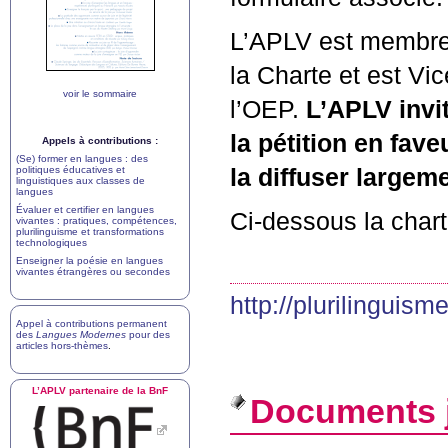
L’
APLV
est membre 
la Charte et est Vi
voir le sommaire
l’
OEP
.
L’
APLV
invi
la pétition en fav
Appels à contributions :
(Se) former en langues : des
politiques éducatives et
la diffuser largeme
linguistiques aux classes de
langues
Évaluer et certifier en langues
Ci-dessous la chart
vivantes : pratiques, compétences,
plurilinguisme et transformations
technologiques
Enseigner la poésie en langues
vivantes étrangères ou secondes
http://plurilinguism
Appel à contributions permanent
des
Langues Modernes
pour des
articles hors-thèmes
.
L’
APLV
partenaire de la BnF
Documents j