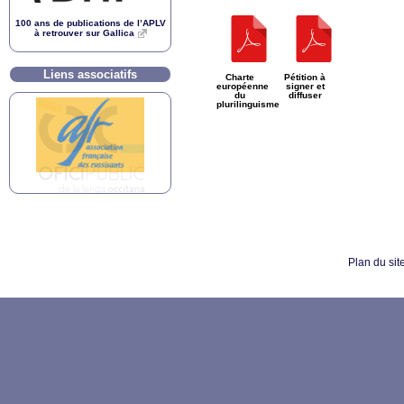
100 ans de publications de l’
APLV
à retrouver sur Gallica
Liens associatifs
Charte
Pétition à
européenne
signer et
du
diffuser
plurilinguisme
Plan du sit