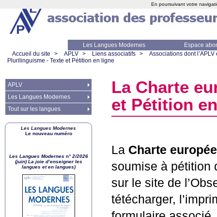
En poursuivant votre navigati
Les Langues Modernes
Espace abo
Accueil du site
>
APLV
>
Liens associatifs
>
Associations dont l’APLV
Plurilinguisme - Texte et Pétition en ligne
La Charte eu
APLV
Les Langues Modernes
et Pétition en
Tout sur les langues
Les Langues Modernes
Le nouveau numéro
La
Charte europée
Les Langues Modernes n° 2/2026
(juin) La joie d’enseigner les
soumise à pétition 
langues et en langues)
sur le site de l’Ob
tétécharger, l’imprim
formulaire associé.