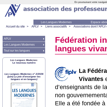
En poursuivant votre navigati
Les Langues Modernes
Espace abo
Accueil du site
>
APLV
>
Liens associatifs
>
Associations dont l’APLV
Fédération i
APLV
Les Langues Modernes
langues viva
Tout sur les langues
Les Langues Modernes
Le nouveau numéro
La Fédéra
Les Langues Modernes n° 2/2026
(juin) La joie d’enseigner les
Vivantes
e
langues et en langues)
d’enseignants de la
non gouvernementa
Elle a été fondée à