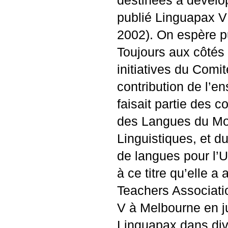
destinées à dévelop
publié Linguapax V
2002). On espère pu
Toujours aux côtés 
initiatives du Comi
contribution de l’e
faisait partie des c
des Langues du Mon
Linguistiques, et d
de langues pour l’
U
à ce titre qu’elle 
Teachers Associatio
V à Melbourne en ju
Linguapax dans di