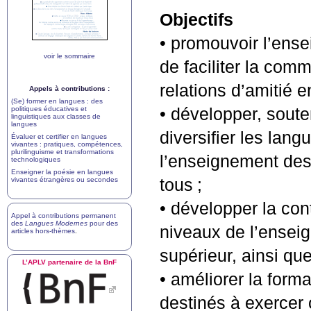
Objectifs
• promouvoir l’ense
voir le sommaire
de faciliter la com
relations d’amitié 
Appels à contributions :
(Se) former en langues : des
politiques éducatives et
• développer, soute
linguistiques aux classes de
langues
diversifier les lan
Évaluer et certifier en langues
vivantes : pratiques, compétences,
plurilinguisme et transformations
l’enseignement des
technologiques
Enseigner la poésie en langues
vivantes étrangères ou secondes
tous
;
• développer la con
Appel à contributions permanent
des
Langues Modernes
pour des
niveaux de l’enseig
articles hors-thèmes
.
supérieur, ainsi qu
L’
APLV
partenaire de la BnF
• améliorer la form
destinés à exercer 