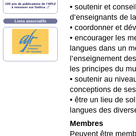
100 ans de publications de l’
APLV
• soutenir et consei
à retrouver sur Gallica
d’enseignants de l
Liens associatifs
• coordonner et dé
• encourager les m
langues dans un mê
l’enseignement des 
les principes du mu
• soutenir au niveau
conceptions de se
• être un lieu de so
langues des divers
Membres
Peuvent être memb