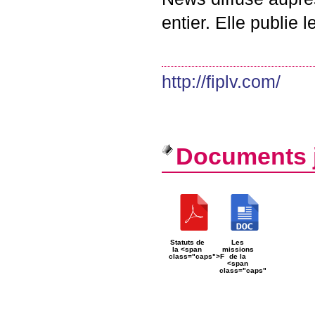
entier. Elle publie 
http://fiplv.com/
Documents j
Statuts de
Les
la <span
missions
class="caps">F
de la
<span
class="caps"