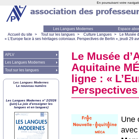
En poursuivant votre navigati
Les Langues Modernes
Espace abo
Accueil du site
>
Tout sur les langues
>
Culture Langues
>
Le Musée d’
«
L’Europe face à ses héritages coloniaux. Perspectives de Berlin
», jeudi 29 av
Le Musée d’A
APLV
Les Langues Modernes
Aquitaine M
Tout sur les langues
ligne : «
L’Eu
Les Langues Modernes
Le nouveau numéro
Perspectives
Les Langues Modernes n° 2/2026
(juin) La joie d’enseigner les
langues et en langues)
Une 
ave