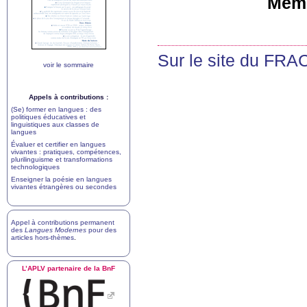
Memo
Sur le site du
FRA
voir le sommaire
Appels à contributions :
(Se) former en langues : des
politiques éducatives et
linguistiques aux classes de
langues
Évaluer et certifier en langues
vivantes : pratiques, compétences,
plurilinguisme et transformations
technologiques
Enseigner la poésie en langues
vivantes étrangères ou secondes
Appel à contributions permanent
des
Langues Modernes
pour des
articles hors-thèmes
.
L’
APLV
partenaire de la BnF