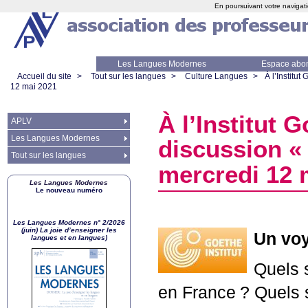
En poursuivant votre navigati
Les Langues Modernes
Espace abo
Accueil du site
>
Tout sur les langues
>
Culture Langues
>
À l’Institut
12 mai 2021
À l’Institut 
APLV
Les Langues Modernes
discussion «
Tout sur les langues
mercredi 12 
Les Langues Modernes
Le nouveau numéro
Les Langues Modernes n° 2/2026
(juin) La joie d’enseigner les
Un voy
langues et en langues)
Quels 
en France
? Quels 