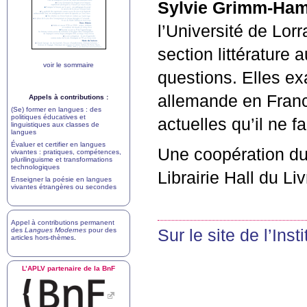
Sylvie Grimm-Ha
l’Université de Lorr
section littérature
voir le sommaire
questions. Elles exa
allemande en France
Appels à contributions :
(Se) former en langues : des
politiques éducatives et
actuelles qu’il ne 
linguistiques aux classes de
langues
Évaluer et certifier en langues
Une coopération du 
vivantes : pratiques, compétences,
plurilinguisme et transformations
technologiques
Librairie Hall du L
Enseigner la poésie en langues
vivantes étrangères ou secondes
Appel à contributions permanent
des
Langues Modernes
pour des
Sur le site de l’Inst
articles hors-thèmes
.
L’
APLV
partenaire de la BnF