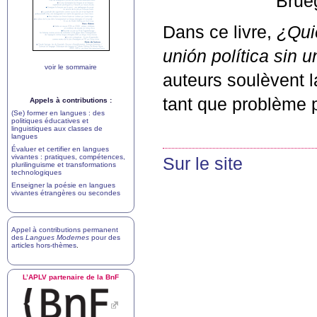
Brue
Dans ce livre,
¿Qui
unión política sin
voir le sommaire
auteurs soulèvent 
tant que problème p
Appels à contributions :
(Se) former en langues : des
politiques éducatives et
linguistiques aux classes de
langues
Évaluer et certifier en langues
vivantes : pratiques, compétences,
Sur le site
plurilinguisme et transformations
technologiques
Enseigner la poésie en langues
vivantes étrangères ou secondes
Appel à contributions permanent
des
Langues Modernes
pour des
articles hors-thèmes
.
L’
APLV
partenaire de la BnF