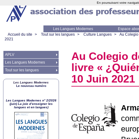
En poursuivant votre navigati
Les Langues Modernes
Espace abo
Accueil du site
>
Tout sur les langues
>
Culture Langues
>
Au Colegio 
2021
Au Colegio d
APLV
Les Langues Modernes
livre «
¿Quién
Tout sur les langues
10 Juin 2021
Les Langues Modernes
Le nouveau numéro
Les Langues Modernes n° 2/2026
(juin) La joie d’enseigner les
Arma
langues et en langues)
comm
euro