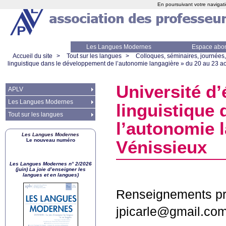
En poursuivant votre navigati
Les Langues Modernes
Espace abo
Accueil du site
>
Tout sur les langues
>
Colloques, séminaires, journées,
linguistique dans le développement de l’autonomie langagière
» du 20 au 23 a
Université d
APLV
Les Langues Modernes
linguistique
Tout sur les langues
l’autonomie 
Les Langues Modernes
Le nouveau numéro
Vénissieux
Les Langues Modernes n° 2/2026
(juin) La joie d’enseigner les
langues et en langues)
Renseignements pra
jpicarle@gmail.co