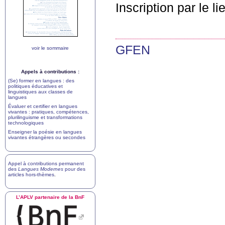
Inscription par le l
GFEN
voir le sommaire
Appels à contributions :
(Se) former en langues : des
politiques éducatives et
linguistiques aux classes de
langues
Évaluer et certifier en langues
vivantes : pratiques, compétences,
plurilinguisme et transformations
technologiques
Enseigner la poésie en langues
vivantes étrangères ou secondes
Appel à contributions permanent
des
Langues Modernes
pour des
articles hors-thèmes
.
L’
APLV
partenaire de la BnF