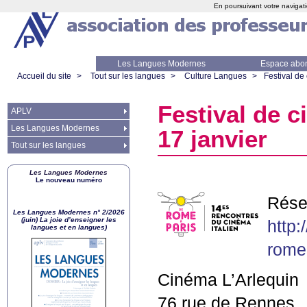
En poursuivant votre navigati
Les Langues Modernes
Espace abo
Accueil du site
>
Tout sur les langues
>
Culture Langues
>
Festival de
Festival de c
APLV
Les Langues Modernes
17 janvier
Tout sur les langues
Les Langues Modernes
Le nouveau numéro
Rése
Les Langues Modernes n° 2/2026
(juin) La joie d’enseigner les
http:
langues et en langues)
rome
Cinéma L’Arlequin
76 rue de Rennes