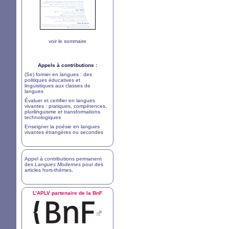
voir le sommaire
Appels à contributions :
(Se) former en langues : des
politiques éducatives et
linguistiques aux classes de
langues
Évaluer et certifier en langues
vivantes : pratiques, compétences,
plurilinguisme et transformations
technologiques
Enseigner la poésie en langues
vivantes étrangères ou secondes
Appel à contributions permanent
des
Langues Modernes
pour des
articles hors-thèmes
.
L’
APLV
partenaire de la BnF