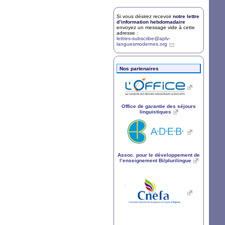
Si vous désirez recevoir
notre lettre
d’information hebdomadaire
envoyez un message vide à cette
adresse :
lettres-subscribe@aplv-
languesmodernes.org
Nos partenaires
Office de garantie des séjours
linguistiques
Assoc. pour le développement de
l’enseignement Bi/plurilingue