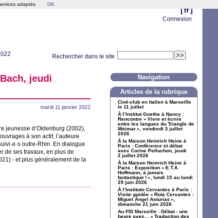
services adaptés
OK
[
fr
]
Connexion
 2022
Rechercher dans le site
 Bach, jeudi
Navigation
Articles de la rubrique
Ciné-club en italien à Marseille
mardi 11 janvier 2022
le 11 juillet
À l’Institut Goethe à Nancy :
Rencontre «
Vivre et écrire
entre les langues du Triangle de
vre jeunesse d’Oldenburg (2002),
Weimar
», vendredi 3 juillet
2026
ouvrages à son actif, l’auteure
À la Maison Heinrich Heine à
suivi
·
e
·
s outre-Rhin. En dialogue
Paris : Conférence et débat
avec Corine Pelluchon, jeudi
er de ses travaux, en plus de
2 juillet 2026
21) - et plus généralement de la
À la Maison Heinrich Heine à
Paris : Exposition «
E.T.A.
Hoffmann, à jamais
fantastique
!
», lundi 15 au lundi
29 juin 2026
À l’Instituto Cervantes à París :
Visite guidée «
Ruta Cervantes :
Miguel Ángel Asturias
»,
dimanche 21 juin 2026
Au
FID
Marseille : Débat - une
heure avec... «
Traduction des