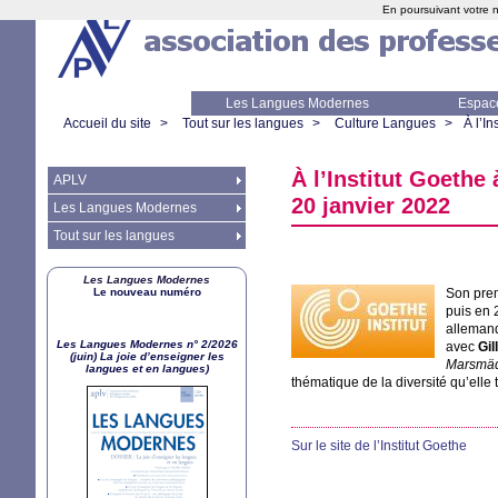
En poursuivant votre n
Les Langues Modernes
Espac
Accueil du site
>
Tout sur les langues
>
Culture Langues
>
À l’I
À l’Institut Goethe
APLV
20 janvier 2022
Les Langues Modernes
Tout sur les langues
Les Langues Modernes
Le nouveau numéro
Son prem
puis en 
allema
Les Langues Modernes n° 2/2026
avec
Gil
(juin) La joie d’enseigner les
Marsmä
langues et en langues)
thématique de la diversité qu’elle
Sur le site de l’Institut Goethe