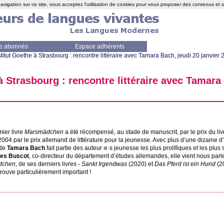
avigation sur ce site, vous acceptez l'utilisation de cookies pour vous proposer des contenus et 
e abonnés
Espace adhérents
nstitut Goethe à Strasbourg : rencontre littéraire avec Tamara Bach, jeudi 20 janvier
 à Strasbourg : rencontre littéraire avec Tamara
ier livre
Marsmädchen
a été récompensé, au stade de manuscrit, par le prix du li
2004 par le prix allemand de littérature pour la jeunesse. Avec plus d’une dizaine d’
nde
Tamara Bach
fait partie des auteur
·
e
·
s jeunesse les plus prolifiques et les plus 
les Buscot
, co-directeur du département d’études allemandes, elle vient nous parl
dchen
, de ses derniers livres -
Sankt Irgendwas
(2020) et
Das Pferd ist ein Hund
(20
 trouve particulièrement important
!