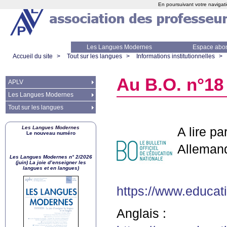
En poursuivant votre navigati
Les Langues Modernes
Espace abo
Accueil du site
>
Tout sur les langues
>
Informations institutionnelles
>
Au
B.O.
n°18 
APLV
Les Langues Modernes
Tout sur les langues
Les Langues Modernes
A lire par
Le nouveau numéro
Allemand
Les Langues Modernes n° 2/2026
(juin) La joie d’enseigner les
langues et en langues)
https://www.educa
Anglais :