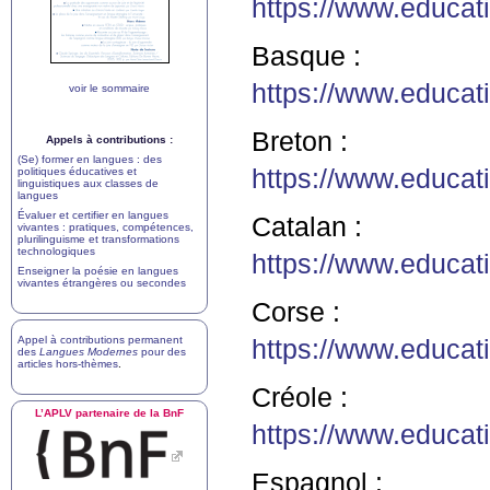
https://www.educa
Basque :
https://www.educa
voir le sommaire
Breton :
Appels à contributions :
(Se) former en langues : des
https://www.educa
politiques éducatives et
linguistiques aux classes de
langues
Évaluer et certifier en langues
Catalan :
vivantes : pratiques, compétences,
plurilinguisme et transformations
technologiques
https://www.educa
Enseigner la poésie en langues
vivantes étrangères ou secondes
Corse :
Appel à contributions permanent
https://www.educa
des
Langues Modernes
pour des
articles hors-thèmes
.
Créole :
L’
APLV
partenaire de la BnF
https://www.educa
Espagnol :