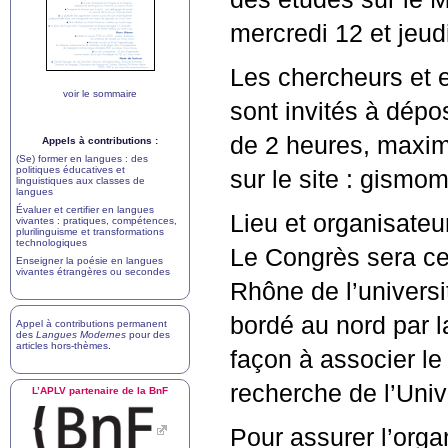
mercredi 12 et jeudi
Les chercheurs et e
voir le sommaire
sont invités à dépo
de 2 heures, maximu
Appels à contributions :
(Se) former en langues : des
politiques éducatives et
sur le site : gism
linguistiques aux classes de
langues
Évaluer et certifier en langues
Lieu et organisateur
vivantes : pratiques, compétences,
plurilinguisme et transformations
technologiques
Le Congrès sera cen
Enseigner la poésie en langues
vivantes étrangères ou secondes
Rhône de l’universi
bordé au nord par l
Appel à contributions permanent
des
Langues Modernes
pour des
articles hors-thèmes
.
façon à associer l
recherche de l’Univ
L’
APLV
partenaire de la BnF
Pour assurer l’orga