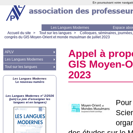
En poursuivant votre navigati
Les Langues Modernes
Espace abo
Accueil du site
>
Tout sur les langues
>
Colloques, séminaires, journées,
congrès du
GIS
Moyen-Orient et monde musulman de juillet 2023
Appel à propo
APLV
Les Langues Modernes
GIS
Moyen-Or
Tout sur les langues
2023
Les Langues Modernes
Le nouveau numéro
Les Langues Modernes n° 2/2026
(juin) La joie d’enseigner les
Pour 
langues et en langues)
Scien
organ
des études sur le 