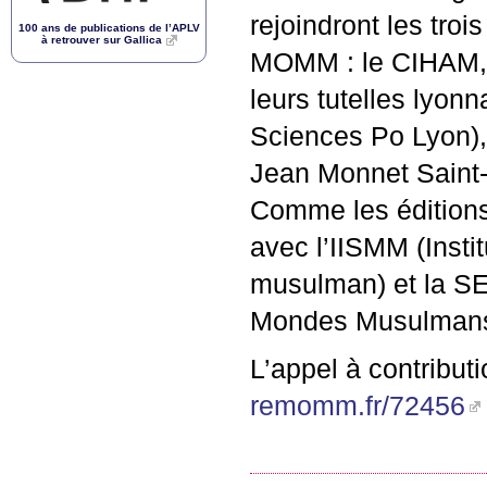
rejoindront les troi
100 ans de publications de l’
APLV
à retrouver sur Gallica
MOMM
: le
CIHAM
leurs tutelles lyon
Sciences Po Lyon), 
Jean Monnet Saint-E
Comme les éditions
avec l’
IISMM
(Insti
musulman) et la
S
Mondes Musulmans
L’appel à contributi
remomm.fr/72456