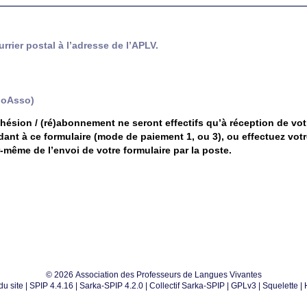
rier postal à l’adresse de l’APLV.
lloAsso)
dhésion / (ré)abonnement ne seront effectifs qu’à réception de vo
ndant à ce formulaire (mode de paiement 1, ou 3), ou effectuez vot
-même de l’envoi de votre formulaire par la poste.
© 2026 Association des Professeurs de Langues Vivantes
du site
|
SPIP 4.4.16
|
Sarka-SPIP 4.2.0
|
Collectif Sarka-SPIP
|
GPLv3
|
Squelette
|