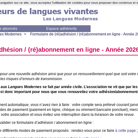
avigation sur ce site, vous acceptez l'utilisation de cookies pour vous proposer des contenus et 
e abonnés
Espace adhérents
ues Modernes
>
Formulaire de (ré)adhésion / (ré)abonnement en ligne - Année 
adhésion / (ré)abonnement en ligne - Année 202
on pour une nouvelle adhésion ainsi que pour un renouvellement quel que soit votre
les risques d’erreurs de transmission.
 aux
Langues Modernes
se fait par année civile. L’association ne vit que par l
 est donc important pour nous que vous renouveliez votre adhésion/abonnement 
ent automatique, vous n’avez rien à faire : votre compte sera prélevé courant janv
des de paiement (paiement en ligne, chèque ou virement bancaire ponctuel), merci d
otre association et vous évitez une interruption dans la livraison de votre revue.
t valider ce formulaire d’adhésion / abonnement en ligne :
tre différents modes de paiement proposés : rendez-vous pour ce faire
à cette page
;