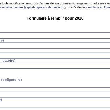
te toute modification en cours d’année de vos données (changement d’adresse élect
sion-abonnement@aplv-languesmodernes.org
ou à l’aide du
formulaire en lign
Formulaire à remplir pour 2026
re)
ligatoire)
:
(obligatoire)
e)