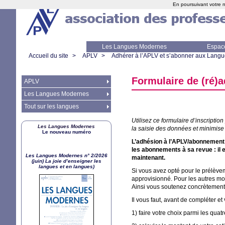
En poursuivant votre n
Les Langues Modernes
Espac
Accueil du site
>
APLV
>
Adhérer à l’APLV et s’abonner aux Lang
Formulaire de (ré)
APLV
Les Langues Modernes
Tout sur les langues
Utilisez ce formulaire d’inscripti
Les Langues Modernes
la saisie des données et minimise 
Le nouveau numéro
L’adhésion à l’
APLV
/abonnement
les abonnements à sa revue : il
Les Langues Modernes n° 2/2026
maintenant.
(juin) La joie d’enseigner les
langues et en langues)
Si vous avez opté pour le prélèvem
approvisionné. Pour les autres mo
Ainsi vous soutenez concrètement v
Il vous faut, avant de compléter e
1) faire votre choix parmi les qua