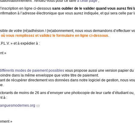
tisation/abonnement : rendez-vous pour ce faire
à cette page
;
’inscription en ligne ci-dessous
sans oublier de le valider quand vous aurez fini l
irmation à l’adresse électronique que vous aurez indiquée, et qui sera celle pa
ossible de votre (ré)adhésion / (re)abonnement, nous vous demandons d’effectuer vo
où vous remplissez et validez le formulaire en ligne ci-dessous
.
.P.L.
V.
» et à expédier à :
nt
»
 différents modes de paiement possibles
vous propose aussi une version papier du f
joindre dans la même enveloppe que votre titre de paiement.
ttant de récupérer directement vos données dans notre logiciel de gestion, nous v
ue.
octorants de moins de 26 ans d’envoyer une photocopie de leur carte d’étudiant ou
t à :
languesmodernes.org
nement
»