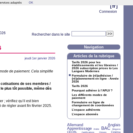
services adaptés
OK
[
fr
]
Connexion
2026
Rechercher dans le site
6
Navigation
Articles de la rubrique
jeudi 1er janvier 2026
Tarifs 2026 pour les
établissements et les libraires /
2026 subscription prices to Les
 mode de paiement. Cela simplifie
Langues Modernes
Formulaire de (ré)adhésion /
(ré)abonnement en ligne - Année
2026
es cotisations de ses membres /
Tarifs 2026
le plus tôt possible, même dès
Pourquoi adhérer à l’
APLV
?
Les différents modes de
paiement
ier
; vérifiez qu’il est bien
Formulaire en ligne de
e régler avant fin février 2025.
changement de coordonnées
L’espace adhérents
L’espace abonnés
Allemand
Anglais
26/36
28/36
BAC
Apprentissage
27/36
4/36
33/36
2/36
Arabe
Bilinguisme
CECRL
15/36
7/36
6/36
12/36
Cinéma
Certifications
Chinois