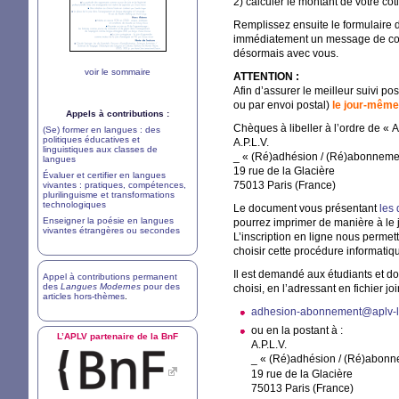
2) calculer le montant de votre co
Remplissez ensuite le formulaire d
immédiatement un message de conf
désormais avec vous.
voir le sommaire
ATTENTION
:
Afin d’assurer le meilleur suivi p
ou par envoi postal)
le jour-même 
Appels à contributions :
Chèques à libeller à l’ordre de «
A
(Se) former en langues : des
politiques éducatives et
A.P.L.V.
linguistiques aux classes de
_ «
(Ré)adhésion / (Ré)abonneme
langues
19 rue de la Glacière
Évaluer et certifier en langues
75013 Paris (France)
vivantes : pratiques, compétences,
plurilinguisme et transformations
technologiques
Le document vous présentant
les
Enseigner la poésie en langues
pourrez imprimer de manière à le 
vivantes étrangères ou secondes
L’inscription en ligne nous perme
choisir cette procédure informatiq
Il est demandé aux étudiants et d
Appel à contributions permanent
des
Langues Modernes
pour des
choisi, en l’adressant en fichier join
articles hors-thèmes
.
adhesion-abonnement@aplv-
ou en la postant à :
L’
APLV
partenaire de la BnF
A.P.L.V.
_ «
(Ré)adhésion / (Ré)abon
19 rue de la Glacière
75013 Paris (France)