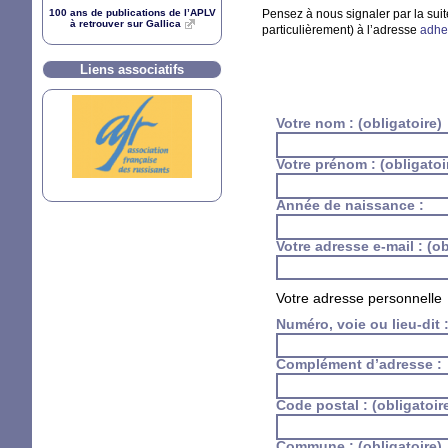
100 ans de publications de l’
APLV
Pensez à nous signaler par la sui
à retrouver sur Gallica
particulièrement) à l’adresse
adhe
Liens associatifs
Votre nom :
(obligatoire)
Votre prénom :
(obligatoi
Année de naissance :
Votre adresse e-mail :
(ob
Votre adresse personnelle
Numéro, voie ou lieu-dit 
Complément d’adresse :
Code postal :
(obligatoir
Commune :
(obligatoire)